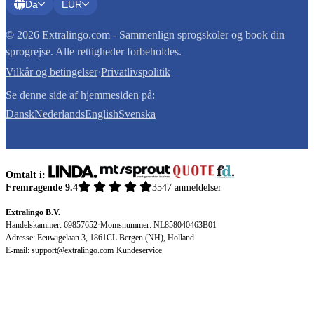
Da
EUR
© 2026 Extralingo.com - Sammenlign sprogskoler og book din
sprogrejse. Alle rettigheder forbeholdes.
Vilkår og betingelser
·
Privatlivspolitik
Se denne side af hjemmesiden på:
Dansk
Nederlands
English
Svenska
Omtalt i:
Fremragende 9.4
3547 anmeldelser
Extralingo B.V.
Handelskammer: 69857652
·
Momsnummer: NL858040463B01
Adresse: Eeuwigelaan 3, 1861CL Bergen (NH), Holland
E-mail:
support@extralingo.com
·
Kundeservice