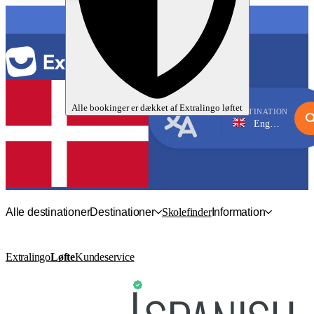
SPROG
Alle bookinger er dækket af
Extralingo
løftet
DESTINATION
England
Engelsk
Alle destinationer
Destinationer
Skolefinder
Information
Extralingo
Løfte
Kundeservice