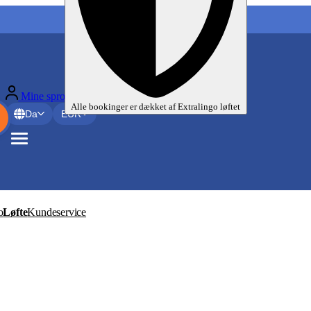
Mine sprogrejser
Alle bookinger er dækket af
Extralingo
løftet
Da
EUR
o
Løfte
Kundeservice