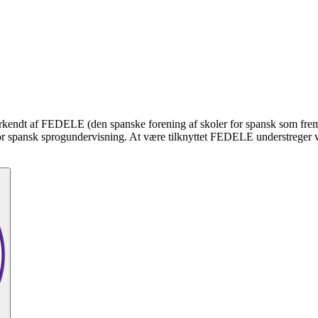
 anerkendt af FEDELE (den spanske forening af skoler for spansk som fre
or spansk sprogundervisning. At være tilknyttet FEDELE understreger vor