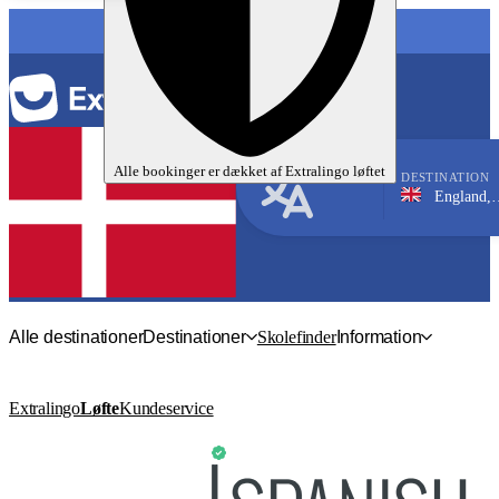
SPROG
Alle bookinger er dækket af
Extralingo
løftet
DESTINATION
England, Brighton
Engelsk
Alle destinationer
Destinationer
Skolefinder
Information
Extralingo
Løfte
Kundeservice