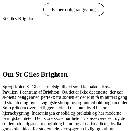
Book online
Få personlig rådgivning
St Giles Brighton
Vis muligheder & priser
Om St Giles Brighton
Sprogskolen St Giles har udsigt til det smukke palads Royal
Pavilion, i centrum af Brighton. Og det er ikke det eneste, der gør
skolens beliggenhed perfekt; fra skolen er der kun få minutters gang
til stranden og byens vigtigste shopping- og underholdningsområder.
Som prikken over i'et ligger skolen i en smuk hvid historisk
hjørnebygning. Indretningen er solid og praktisk og har moderne
læringsfaciliteter. Den store skole har hele 45 klasseværelser, og de
studerende udgør en mangfoldig blanding af nationaliteter, hvilket
gør skolen ideel for studerende, der søger en livlig og kulturel