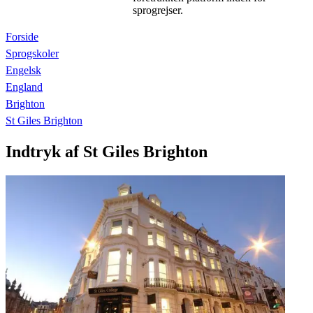
sprogrejser.
Forside
Sprogskoler
Engelsk
England
Brighton
St Giles Brighton
Indtryk af St Giles Brighton