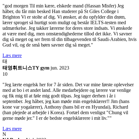
"god morgen Til min kære, elskede mand (Hassan Misfer) Jeg
håber, du får min besked Han studerer på St Giles College i
Brighton Vi er stolte af dig. Vi ønsker, at du opfylder din drøm,
lærer sproget så hurtigt som muligt og består IELTS-testen med
udmærkelse. Jeg takker lærerne for deres store indsats. Vi ønskede
at være med dig, men omstændighederne tillod det ikke. Vi savner
dig så meget og ser frem til din tilbagevenden til Saudi-Arabien, hvis
Gud vil, og de små børn savner dig så meget."
Læs mere
태
태영휘트니스TY gym
jun. 2023
10
"Jeg lærte engelsk her for 7 år siden. Det var mine første oplevelser
med at bo i et andet land. Alle medarbejdere og lærere var venlige
og fik mig til at føle mig godt tilpas. Jeg tager derhen i år i
september. Jeg håber, jeg kan møde min engelsklærer!! Jim (hans
kone var yogalærer), Anthony (hans bil er en Hyundai), Richard
(han plejede at arbejde i Korea). Fortæl dem venligst "Chung vil
gerne møde jer." I er de bedste engelsklærere i mit liv.""
Læs mere
N