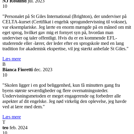
NJ Roslund
jul. 2023
10
"Personalet på St Giles International (Brighton), der underviser på
CELTA-kurset (Certifikat i engelsk sprogundervisning til voksne),
var eksemplariske. Jeg lærte en enorm mængde på en måned om mit
eget sprog, hvilket gav mig et fornyet syn på, hvordan man
underviser og taler offentligt. Hvis du er en kommende EFL-
studerende eller -lærer, der leder efter en sprogskole med en lang
tradition for akademisk ekspertise, vil jeg stærkt anbefale St Giles."
Læs mere
B
Bianca Fioretti
dec. 2023
10
"Skolen ligger i en god beliggenhed, kun få minutters gang fra
byens største seværdigheder og flere overnatningssteder.
Undervisningsmetoden er meget engagerende og forbedrer alle
aspekter af dit engelske. Jeg nød virkelig den oplevelse, jeg havde
ved at lære med dem."
Læs mere
T
teo
feb. 2024
10