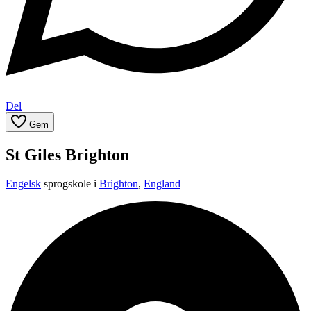
Del
Gem
St Giles Brighton
Engelsk
sprogskole i
Brighton
,
England