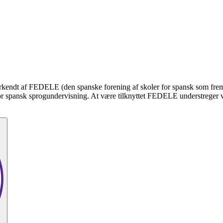
 anerkendt af FEDELE (den spanske forening af skoler for spansk som fre
or spansk sprogundervisning. At være tilknyttet FEDELE understreger vor