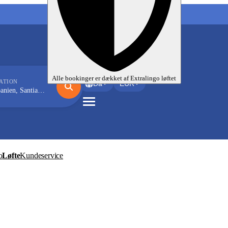
Mine sprogrejser
Alle bookinger er dækket af
Extralingo
løftet
ATION
Da
EUR
n, Santiago de Compostela
o
Løfte
Kundeservice