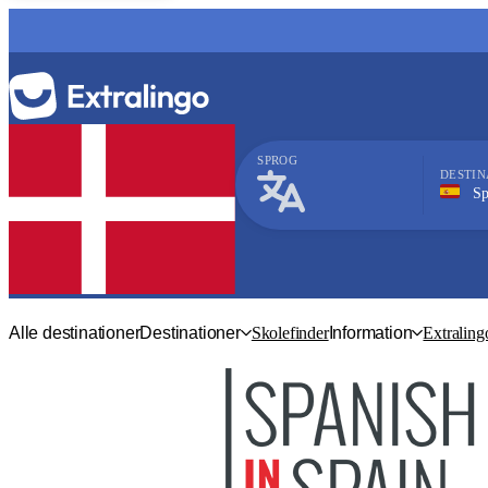
SPROG
DESTIN
Spanie
Spansk
Alle destinationer
Destinationer
Skolefinder
Information
Extraling