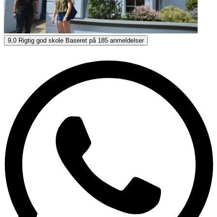
LSI Brighton
9,0
Rigtig god skole
Baseret på
185 anmeldelser
9,0
Rigtig god
Baseret på
185 anmeldelser
Vis muligheder & priser
Få personlig rådgivning