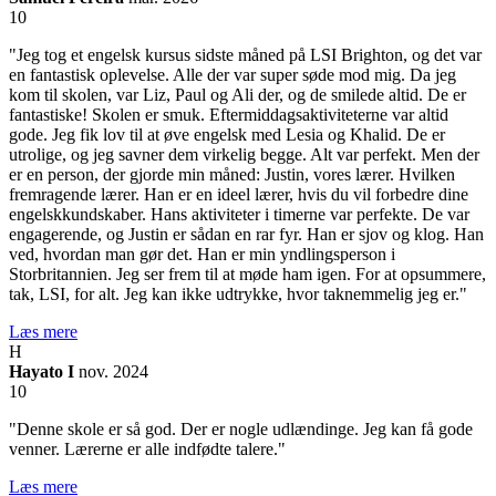
10
"Jeg tog et engelsk kursus sidste måned på LSI Brighton, og det var
en fantastisk oplevelse. Alle der var super søde mod mig. Da jeg
kom til skolen, var Liz, Paul og Ali der, og de smilede altid. De er
fantastiske! Skolen er smuk. Eftermiddagsaktiviteterne var altid
gode. Jeg fik lov til at øve engelsk med Lesia og Khalid. De er
utrolige, og jeg savner dem virkelig begge. Alt var perfekt. Men der
er en person, der gjorde min måned: Justin, vores lærer. Hvilken
fremragende lærer. Han er en ideel lærer, hvis du vil forbedre dine
engelskkundskaber. Hans aktiviteter i timerne var perfekte. De var
engagerende, og Justin er sådan en rar fyr. Han er sjov og klog. Han
ved, hvordan man gør det. Han er min yndlingsperson i
Storbritannien. Jeg ser frem til at møde ham igen. For at opsummere,
tak, LSI, for alt. Jeg kan ikke udtrykke, hvor taknemmelig jeg er."
Læs mere
H
Hayato I
nov. 2024
10
"Denne skole er så god. Der er nogle udlændinge. Jeg kan få gode
venner. Lærerne er alle indfødte talere."
Læs mere