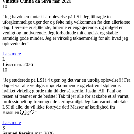
Vinicius Cunha da Silva
mar. 2026
10
"Jeg havde en fantastisk oplevelse på LSI. Jeg tilbragte to
uforglemmelige uger der og følte mig velkommen fra den allerførste
dag. Lærerne er støttende, timerne er engagerende, og miljøet er
venligt og motiverende. Jeg forbedrede mit engelsk og skabte
samtidig gode minder. Jeg er virkelig taknemmelig for alt, hvad jeg
oplevede der"
Læs mere
L
Livia
mar. 2026
10
"Jeg studerede på LSI i 4 uger, og det var en utrolig oplevelse!!! Fra
dag ét var alle venlige, imødekommende og ekstremt støttende,
hvilket virkelig gjorde min tid der så særlig. Justin, Ali, Paul og
resten af teamet er de bedste! Tak til jer alle for at skabe et så varmt,
professionelt og fremragende læringsmiljø. Jeg kan varmt anbefale
LSI til alle, du vil ikke fortryde det! Masser af kærlighed fra
Brasilien 🇧🇷🤍"
Læs mere
S
Samuel Pereira
mar. 2026