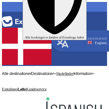
SPROG
Alle bookinger er dækket af
Extralingo
løftet
DESTINATION
England, Brighton
Engelsk
Alle destinationer
Destinationer
Skolefinder
Information
Extralingo
Løfte
Kundeservice