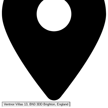
Ventnor Villas 13, BN3 3DD Brighton, England