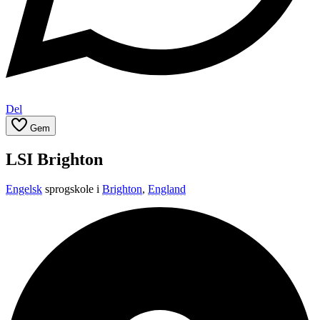
Del
Gem
LSI Brighton
Engelsk
sprogskole i
Brighton
,
England