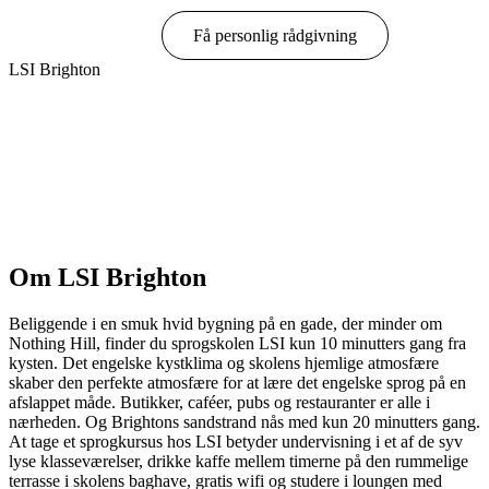
Book online
Få personlig rådgivning
LSI Brighton
Vis muligheder & priser
Om LSI Brighton
Beliggende i en smuk hvid bygning på en gade, der minder om
Nothing Hill, finder du sprogskolen LSI kun 10 minutters gang fra
kysten. Det engelske kystklima og skolens hjemlige atmosfære
skaber den perfekte atmosfære for at lære det engelske sprog på en
afslappet måde. Butikker, caféer, pubs og restauranter er alle i
nærheden. Og Brightons sandstrand nås med kun 20 minutters gang.
At tage et sprogkursus hos LSI betyder undervisning i et af de syv
lyse klasseværelser, drikke kaffe mellem timerne på den rummelige
terrasse i skolens baghave, gratis wifi og studere i loungen med