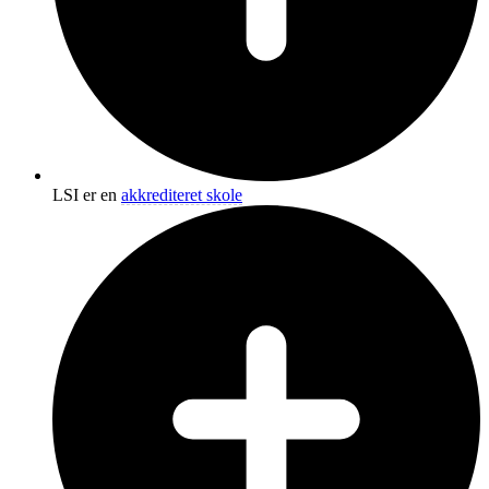
LSI er en
akkrediteret skole