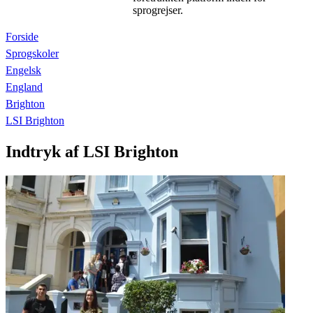
sprogrejser.
Forside
Sprogskoler
Engelsk
England
Brighton
LSI Brighton
Indtryk af LSI Brighton