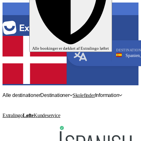
SPROG
Alle bookinger er dækket af
Extralingo
løftet
DESTINATIO
Spanien, Benalmáde
Spansk
Alle destinationer
Destinationer
Skolefinder
Information
Extralingo
Løfte
Kundeservice