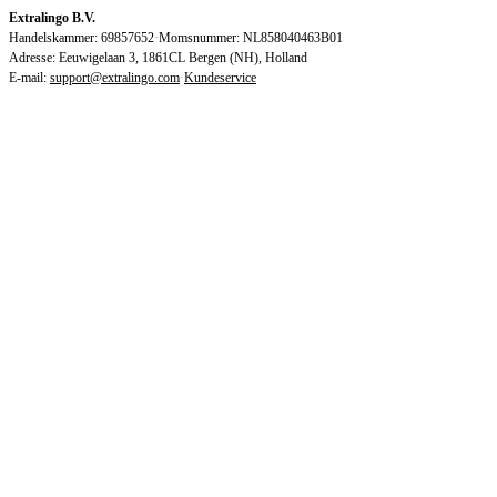
Extralingo B.V.
Handelskammer: 69857652
·
Momsnummer: NL858040463B01
Adresse: Eeuwigelaan 3, 1861CL Bergen (NH), Holland
E-mail:
support@extralingo.com
·
Kundeservice