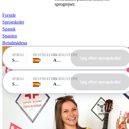
sprogrejser.
Forside
Sprogskoler
Spansk
Spanien
Benalmádena
SPROG
DESTINATION
KURSUSTYPE
Søg efter sprogskoler
Spansk
Spanien, Benalmádena
Alle kurser
SPROG
DESTINATION
KURSUSTYPE
Søg efter sprogskoler
Spansk
Spanien, Benalmádena
Alle kurser