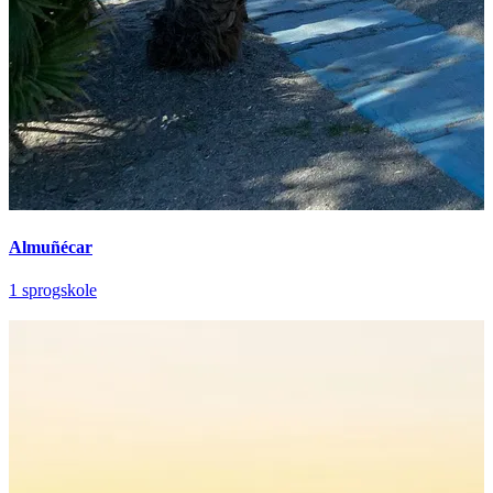
Almuñécar
1 sprogskole