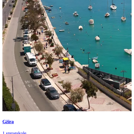
Gżira
1 sprogskole