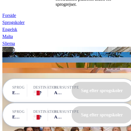
sprogrejser.
Forside
Sprogskoler
Engelsk
Malta
Sliema
am Language Studio
am Language Studio
Berlitz | ELA
am Language Studio
am Language Studio
Berlitz | ELA
SPROG
DESTINATION
KURSUSTYPE
Søg efter sprogskoler
Engelsk
Malta, Sliema
Alle kurser
SPROG
DESTINATION
KURSUSTYPE
Søg efter sprogskoler
Engelsk
Malta, Sliema
Alle kurser