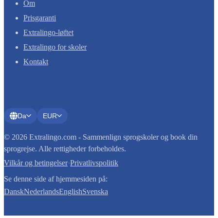
Om
Prisgaranti
Extralingo-løftet
Extralingo for skoler
Kontakt
Da
EUR
© 2026 Extralingo.com - Sammenlign sprogskoler og book din
sprogrejse. Alle rettigheder forbeholdes.
Vilkår og betingelser
·
Privatlivspolitik
Se denne side af hjemmesiden på:
Dansk
Nederlands
English
Svenska