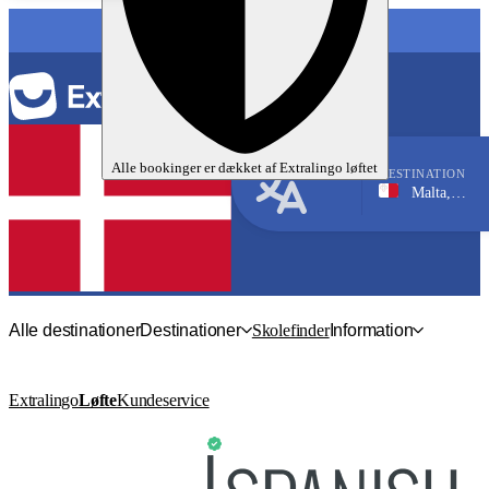
SPROG
Alle bookinger er dækket af
Extralingo
løftet
DESTINATION
Malta, Sliema
Engelsk
Alle destinationer
Destinationer
Skolefinder
Information
Extralingo
Løfte
Kundeservice