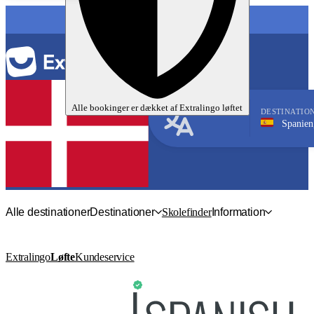
SPROG
Alle bookinger er dækket af
Extralingo
løftet
DESTINATIO
Spanien, Prado de
Spansk
Alle destinationer
Destinationer
Skolefinder
Information
Extralingo
Løfte
Kundeservice