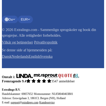
Da
EUR
© 2026 Extralingo.com - Sammenlign sprogskoler og book din
sprogrejse. Alle rettigheder forbeholdes.
Vilkår og betingelser
·
Privatlivspolitik
Se denne side af hjemmesiden på:
Dansk
Nederlands
English
Svenska
Omtalt i:
Fremragende 9.4
3547 anmeldelser
Extralingo B.V.
Handelskammer: 69857652
·
Momsnummer: NL858040463B01
Adresse: Eeuwigelaan 3, 1861CL Bergen (NH), Holland
E-mail:
support@extralingo.com
·
Kundeservice