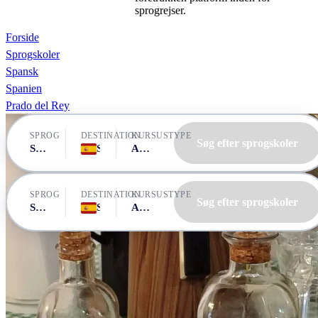
sprogrejser.
Forside
Sprogskoler
Spansk
Spanien
Prado del Rey
SPROG
DESTINATION
KURSUSTYPE
Søg efter sprogskoler
Spansk
Spanien, Prado del Rey
Alle kurser
SPROG
DESTINATION
KURSUSTYPE
Søg efter sprogskoler
Spansk
Spanien, Prado del Rey
Alle kurser