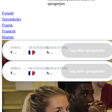
sprogrejser.
Forside
Sprogskoler
Fransk
Frankrig
Biarritz
SPROG
DESTINATION
KURSUSTYPE
Søg efter sprogskoler
Fransk
Frankrig, Biarritz
Alle kurser
SPROG
DESTINATION
KURSUSTYPE
Søg efter sprogskoler
Fransk
Frankrig, Biarritz
Alle kurser