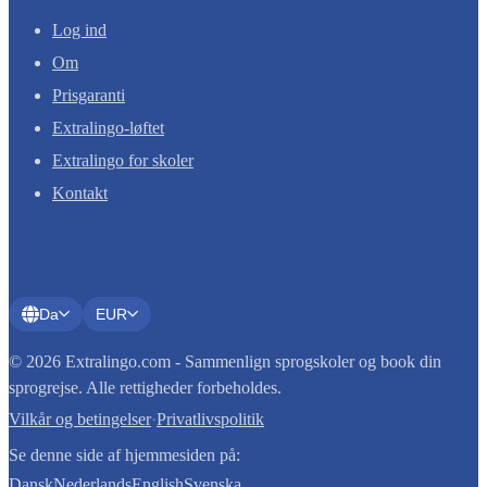
Log ind
Om
Prisgaranti
Extralingo-løftet
Extralingo for skoler
Kontakt
Da
EUR
© 2026 Extralingo.com - Sammenlign sprogskoler og book din
sprogrejse. Alle rettigheder forbeholdes.
Vilkår og betingelser
·
Privatlivspolitik
Se denne side af hjemmesiden på:
Dansk
Nederlands
English
Svenska