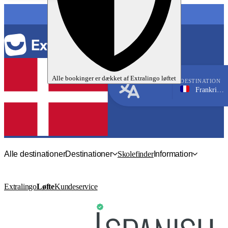
SPROG
Alle bookinger er dækket af
Extralingo
løftet
DESTINATION
Frankrig, Biarritz
Fransk
Alle destinationer
Destinationer
Skolefinder
Information
Extralingo
Løfte
Kundeservice