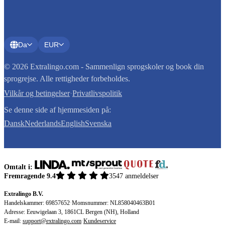
Da
EUR
© 2026 Extralingo.com - Sammenlign sprogskoler og book din
sprogrejse. Alle rettigheder forbeholdes.
Vilkår og betingelser
·
Privatlivspolitik
Se denne side af hjemmesiden på:
Dansk
Nederlands
English
Svenska
Omtalt i:
Fremragende 9.4
3547 anmeldelser
Extralingo B.V.
Handelskammer: 69857652
·
Momsnummer: NL858040463B01
Adresse: Eeuwigelaan 3, 1861CL Bergen (NH), Holland
E-mail:
support@extralingo.com
·
Kundeservice