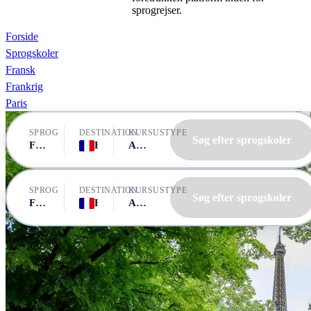
sprogrejser.
Forside
Sprogskoler
Fransk
Frankrig
Paris
SPROG
DESTINATION
KURSUSTYPE
Søg efter sprogskoler
Fransk
Frankrig, Paris
Alle kurser
SPROG
DESTINATION
KURSUSTYPE
Søg efter sprogskoler
Fransk
Frankrig, Paris
Alle kurser