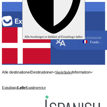
SPROG
Alle bookinger er dækket af
Extralingo
løftet
DESTINATION
Frankrig, Paris
Fransk
Alle destinationer
Destinationer
Skolefinder
Information
Extralingo
Løfte
Kundeservice