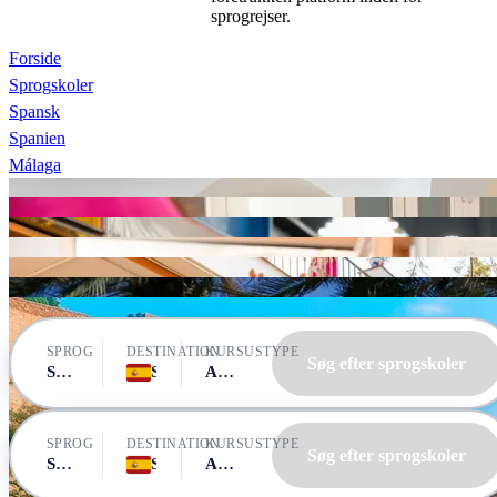
sprogrejser.
Forside
Sprogskoler
Spansk
Spanien
Málaga
Enforex Málaga
CLIC Málaga
CLIC Málaga
Expanish Málaga
Debla Cursos de Español
Instituto Andalusi de Español
AIL Málaga
SPROG
DESTINATION
KURSUSTYPE
Søg efter sprogskoler
Spansk
Spanien, Málaga
Alle kurser
SPROG
DESTINATION
KURSUSTYPE
Søg efter sprogskoler
Spansk
Spanien, Málaga
Alle kurser