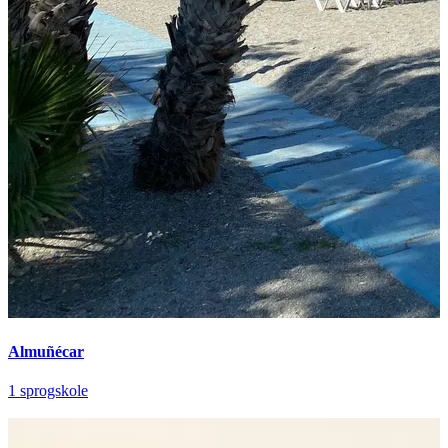
Almuñécar
1 sprogskole