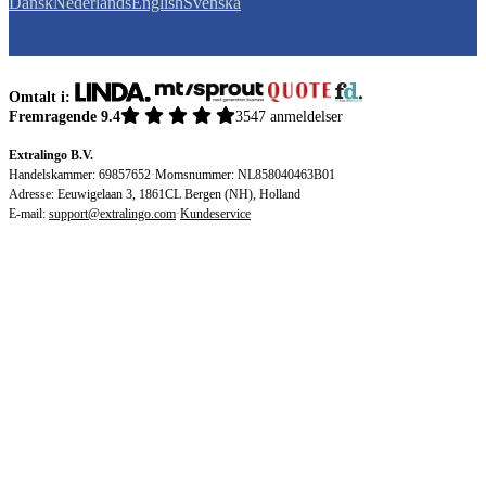
Dansk
Nederlands
English
Svenska
Omtalt i:
Fremragende 9.4
3547 anmeldelser
Extralingo B.V.
Handelskammer: 69857652
·
Momsnummer: NL858040463B01
Adresse: Eeuwigelaan 3, 1861CL Bergen (NH), Holland
E-mail:
support@extralingo.com
·
Kundeservice