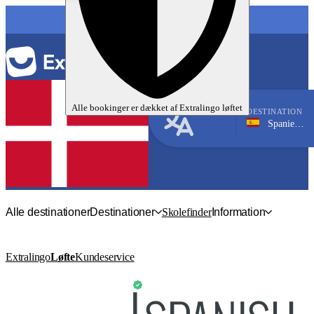
SPROG
Alle bookinger er dækket af
Extralingo
løftet
DESTINATION
Spanien, Málaga
Spansk
Alle destinationer
Destinationer
Skolefinder
Information
Extralingo
Løfte
Kundeservice