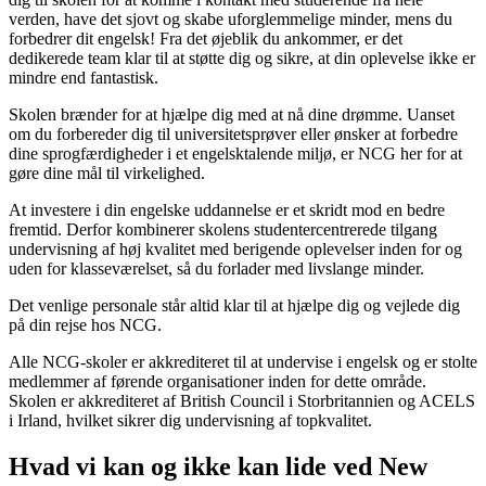
verden, have det sjovt og skabe uforglemmelige minder, mens du
forbedrer dit engelsk! Fra det øjeblik du ankommer, er det
dedikerede team klar til at støtte dig og sikre, at din oplevelse ikke er
mindre end fantastisk.
Skolen brænder for at hjælpe dig med at nå dine drømme. Uanset
om du forbereder dig til universitetsprøver eller ønsker at forbedre
dine sprogfærdigheder i et engelsktalende miljø, er NCG her for at
gøre dine mål til virkelighed.
At investere i din engelske uddannelse er et skridt mod en bedre
fremtid. Derfor kombinerer skolens studentercentrerede tilgang
undervisning af høj kvalitet med berigende oplevelser inden for og
uden for klasseværelset, så du forlader med livslange minder.
Det venlige personale står altid klar til at hjælpe dig og vejlede dig
på din rejse hos NCG.
Alle NCG-skoler er akkrediteret til at undervise i engelsk og er stolte
medlemmer af førende organisationer inden for dette område.
Skolen er akkrediteret af British Council i Storbritannien og ACELS
i Irland, hvilket sikrer dig undervisning af topkvalitet.
Hvad vi kan og ikke kan lide ved New