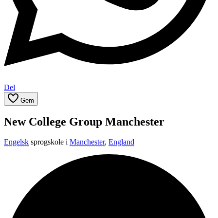
Del
Gem
New College Group Manchester
Engelsk
sprogskole i
Manchester
,
England