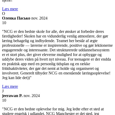
hjerte!"
Læs mere
О
Оленка Пасько
nov. 2024
10
"NCG er den bedste skole for alle, der ønsker at forbedre deres
færdigheder! Skolen har en vidunderlig venlig atmosfære, der gør
læring behagelig og indbydende. Teamet her består af ægte
professionelle — lærerne er inspirerende, positive og gør lektionerne
engagerende og interessante. Det strukturerede uddannelsessystem
er et stort plus, der giver eleverne mulighed for at opbygge og
uddybe deres viden på hvert nyt niveau. For teenagere er der endda
en praktisk app med en personlig tidsplan og en række
fritidsaktiviteter, der gør det nemt at holde sig organiseret og
involveret. Generelt tilbyder NCG en enestående læringsoplevelse!
Jeg kan lide det))"
Læs mere
J
jeerawan P.
nov. 2024
10
"NCG er den bedste oplevelse for mig. Jeg ledte efter et sted at
studere engelsk i udlandet, NCG Manchester er det sted, jeg