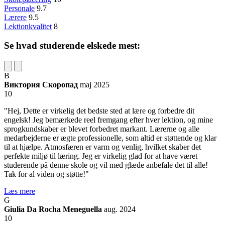
Personale
9.7
Lærere
9.5
Lektionkvalitet
8
Se hvad studerende elskede mest:
В
Виктория Скоропад
maj 2025
10
"Hej, Dette er virkelig det bedste sted at lære og forbedre dit
engelsk! Jeg bemærkede reel fremgang efter hver lektion, og mine
sprogkundskaber er blevet forbedret markant. Lærerne og alle
medarbejderne er ægte professionelle, som altid er støttende og klar
til at hjælpe. Atmosfæren er varm og venlig, hvilket skaber det
perfekte miljø til læring. Jeg er virkelig glad for at have været
studerende på denne skole og vil med glæde anbefale det til alle!
Tak for al viden og støtte!"
Læs mere
G
Giulia Da Rocha Meneguella
aug. 2024
10