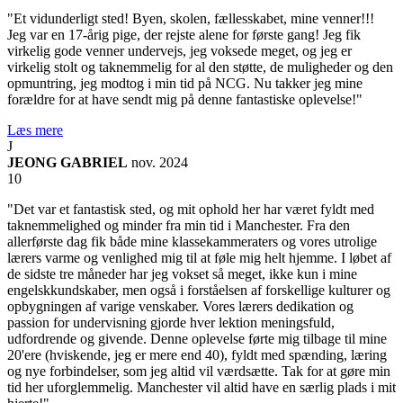
"Et vidunderligt sted! Byen, skolen, fællesskabet, mine venner!!!
Jeg var en 17-årig pige, der rejste alene for første gang! Jeg fik
virkelig gode venner undervejs, jeg voksede meget, og jeg er
virkelig stolt og taknemmelig for al den støtte, de muligheder og den
opmuntring, jeg modtog i min tid på NCG. Nu takker jeg mine
forældre for at have sendt mig på denne fantastiske oplevelse!"
Læs mere
J
JEONG GABRIEL
nov. 2024
10
"Det var et fantastisk sted, og mit ophold her har været fyldt med
taknemmelighed og minder fra min tid i Manchester. Fra den
allerførste dag fik både mine klassekammeraters og vores utrolige
lærers varme og venlighed mig til at føle mig helt hjemme. I løbet af
de sidste tre måneder har jeg vokset så meget, ikke kun i mine
engelskkundskaber, men også i forståelsen af forskellige kulturer og
opbygningen af varige venskaber. Vores lærers dedikation og
passion for undervisning gjorde hver lektion meningsfuld,
udfordrende og givende. Denne oplevelse førte mig tilbage til mine
20'ere (hviskende, jeg er mere end 40), fyldt med spænding, læring
og nye forbindelser, som jeg altid vil værdsætte. Tak for at gøre min
tid her uforglemmelig. Manchester vil altid have en særlig plads i mit