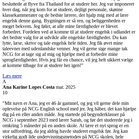
besluttede at flyve fra Thailand for at studere her. Jeg var imponeret
hver dag, når jeg kom for at studere, dejligt personale, skønne
klassekammerater og de bedste lærere, der hjalp mig med at lære
engelsk denne gang. Bygningen er så ren, og beliggenheden er
meget bekvem. Jeg føler, at alle mine færdigheder er blevet
forbedret. Fordelen ved at komme til at studere engelsk i udlandet er
det bedste valg for at udvikle alle engelske færdigheder. Du kan
lytte, læse, skrive og tale engelsk hele tiden. Jeg fik øvet mine
taleevner med udenlandske venner. Jeg vil gerne sige mange tak
NCG for at tage sig af mig og hjælpe med at forbedre mine
sprogfærdigheder. Hvis jeg får en chance, vil jeg helt sikkert vælge
at komme tilbage for at studere her igen!"
Læs mere
A
Ana Karine Lopes Costa
mar. 2025
10
"Mit navn er Ana, jeg er 46 år gammel, og jeg vil gerne dele min
oplevelse på NCG English school med jer. Jeg håber, det kan hjælpe
dig på en eller anden måde. Jeg startede på begynderklasser på
NCG i september 2023 med lærer Sarah, og før det studerede jeg i
omkring 5 måneder på en anden skole. At lære et nyt sprog er en
stor udfordring, da jeg aldrig havde studeret engelsk før. Jeg kan
virkelig godt lide undervisningsmetoden på NCG skolen, hele