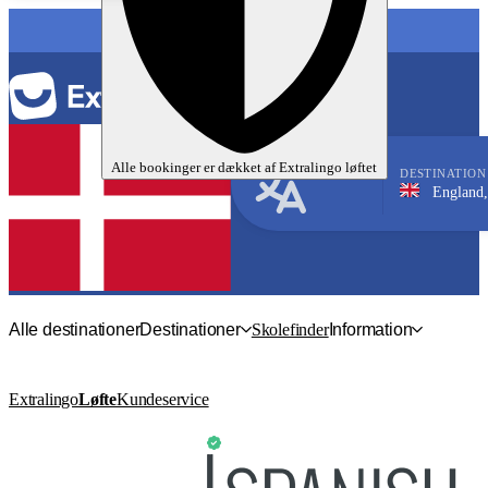
SPROG
Alle bookinger er dækket af
Extralingo
løftet
DESTINATION
England, Manchest
Engelsk
Alle destinationer
Destinationer
Skolefinder
Information
Extralingo
Løfte
Kundeservice