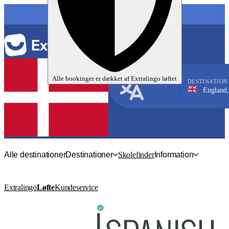
SPROG
Alle bookinger er dækket af
Extralingo
løftet
DESTINATION
England, Eastbour
Engelsk
Alle destinationer
Destinationer
Skolefinder
Information
Extralingo
Løfte
Kundeservice