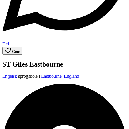
Del
Gem
ST Giles Eastbourne
Engelsk
sprogskole i
Eastbourne
,
England