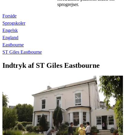
sprogrejser.
Forside
Sprogskoler
Engelsk
England
Eastbourne
ST Giles Eastbourne
Indtryk af ST Giles Eastbourne