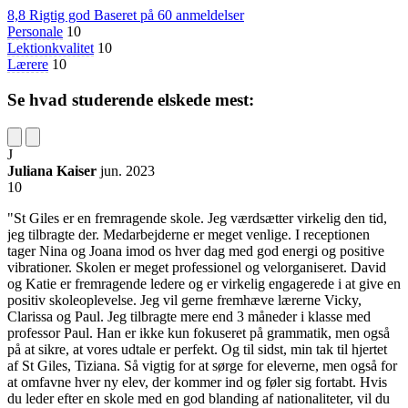
8,8
Rigtig god
Baseret på
60 anmeldelser
Personale
10
Lektionkvalitet
10
Lærere
10
Se hvad studerende elskede mest:
J
Juliana Kaiser
jun. 2023
10
"St Giles er en fremragende skole. Jeg værdsætter virkelig den tid,
jeg tilbragte der. Medarbejderne er meget venlige. I receptionen
tager Nina og Joana imod os hver dag med god energi og positive
vibrationer. Skolen er meget professionel og velorganiseret. David
og Katie er fremragende ledere og er virkelig engagerede i at give en
positiv skoleoplevelse. Jeg vil gerne fremhæve lærerne Vicky,
Clarissa og Paul. Jeg tilbragte mere end 3 måneder i klasse med
professor Paul. Han er ikke kun fokuseret på grammatik, men også
på at sikre, at vores udtale er perfekt. Og til sidst, min tak til hjertet
af St Giles, Tiziana. Så vigtig for at sørge for eleverne, men også for
at omfavne hver ny elev, der kommer ind og føler sig fortabt. Hvis
du leder efter en skole med en god blanding af nationaliteter, vil du