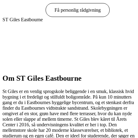
Book online
Få personlig rådgivning
ST Giles Eastbourne
Vis muligheder & priser
Om ST Giles Eastbourne
St Giles er en venlig sprogskole beliggende i en smuk, klassisk hvid
bygning i et fredeligt og stilfuldt boligområde. På kun 10 minutters
gang er du i Eastbournes hyggelige bycentrum, og et stenkast derfra
finder du Eastbournes vidtstrakte sandstrand. Skolebygningen er
omgivet af en stor, grøn have med flere terrasser, hvor du kan nyde
solen eller slappe af mellem timerne. St Giles blev kåret til Årets
Center i 2016, så undervisningens kvalitet er her i top. Den
mellemstore skole har 20 moderne klasseværelser, et bibliotek, et
studierum og en egen café. Den er ideel for studerende, der søger en