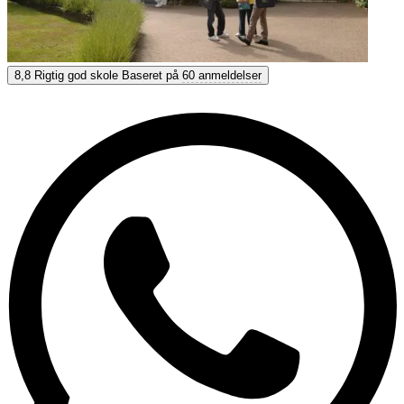
ST Giles Eastbourne
8,8
Rigtig god skole
Baseret på
60 anmeldelser
8,8
Rigtig god
Baseret på
60 anmeldelser
Vis muligheder & priser
Få personlig rådgivning