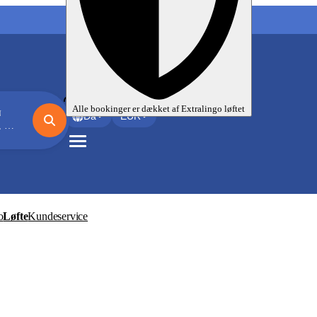
Mine sprogrejser
Alle bookinger er dækket af
Extralingo
løftet
N
Da
EUR
els
o
Løfte
Kundeservice