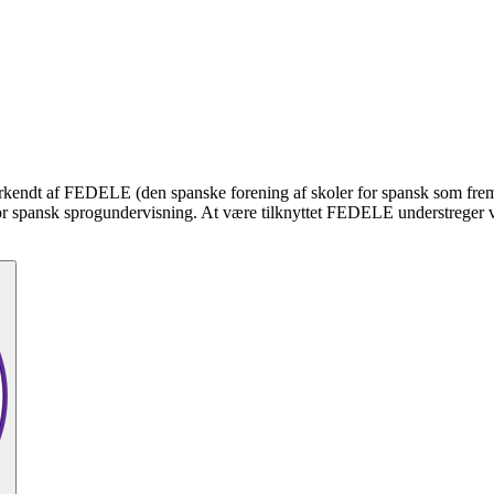
 anerkendt af FEDELE (den spanske forening af skoler for spansk som fre
or spansk sprogundervisning. At være tilknyttet FEDELE understreger vor