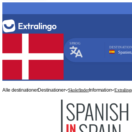
SPROG
DESTINATIO
Spanien, Castelldef
Spansk
Alle destinationer
Destinationer
Skolefinder
Information
Extraling