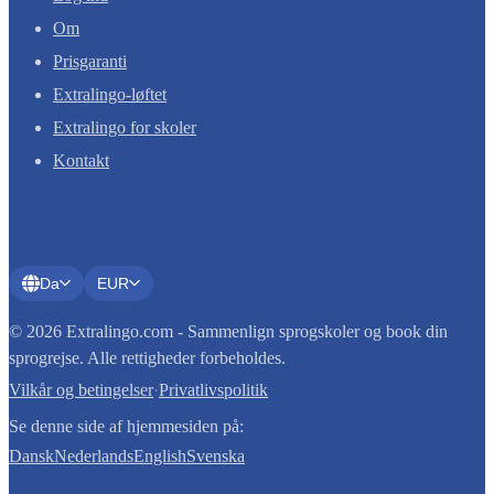
Om
Prisgaranti
Extralingo-løftet
Extralingo for skoler
Kontakt
Da
EUR
© 2026 Extralingo.com - Sammenlign sprogskoler og book din
sprogrejse. Alle rettigheder forbeholdes.
Vilkår og betingelser
·
Privatlivspolitik
Se denne side af hjemmesiden på:
Dansk
Nederlands
English
Svenska