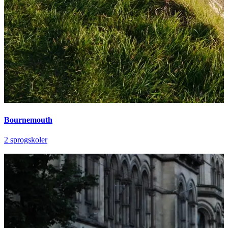
Bournemouth
2 sprogskoler