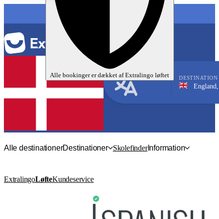
SPROG
Alle bookinger er dækket af
Extralingo
løftet
DESTINATION
England, Cambridg
Engelsk
Alle destinationer
Destinationer
Skolefinder
Information
Extralingo
Løfte
Kundeservice