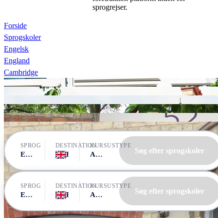
sprogrejser.
Forside
Sprogskoler
Engelsk
England
Cambridge
LSI Cambridge
LSI Cambridge
ST Giles Cambridge
LSI Cambridge
ST Giles Cambridge
LSI Cambridge
SPROG
DESTINATION
KURSUSTYPE
Søg efter sprogskoler
Engelsk
England, Cambridge
Alle kurser
SPROG
DESTINATION
KURSUSTYPE
Søg efter sprogskoler
Engelsk
England, Cambridge
Alle kurser