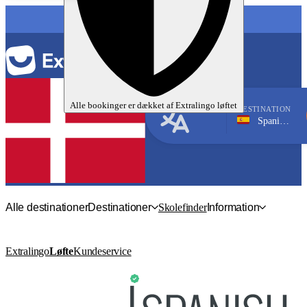
SPROG
Alle bookinger er dækket af
Extralingo
løftet
DESTINATION
Spanien, Ibiza
Spansk
Alle destinationer
Destinationer
Skolefinder
Information
Extralingo
Løfte
Kundeservice