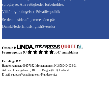
sprogrejse. Alle rettigheder forbeholdes.
Vilkår og betingelser
·
Privatlivspolitik
Se denne side af hjemmesiden på:
Dansk
Nederlands
English
Svenska
Omtalt i:
Fremragende 9.4
3547 anmeldelser
Extralingo B.V.
Handelskammer: 69857652
·
Momsnummer: NL858040463B01
Adresse: Eeuwigelaan 3, 1861CL Bergen (NH), Holland
E-mail:
support@extralingo.com
·
Kundeservice