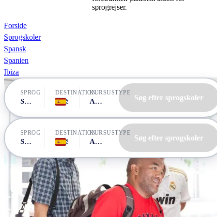
sprogrejser.
Forside
Sprogskoler
Spansk
Spanien
Ibiza
SPROG
DESTINATION
KURSUSTYPE
Søg efter sprogskoler
Spansk
Spanien, Ibiza
Alle kurser
SPROG
DESTINATION
KURSUSTYPE
Søg efter sprogskoler
Spansk
Spanien, Ibiza
Alle kurser