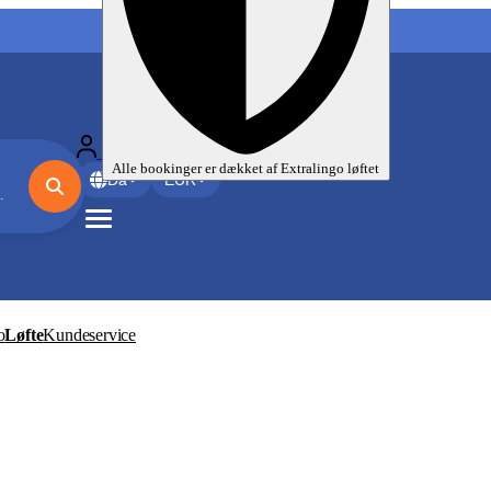
Mine sprogrejser
Alle bookinger er dækket af
Extralingo
løftet
Da
EUR
o
Løfte
Kundeservice