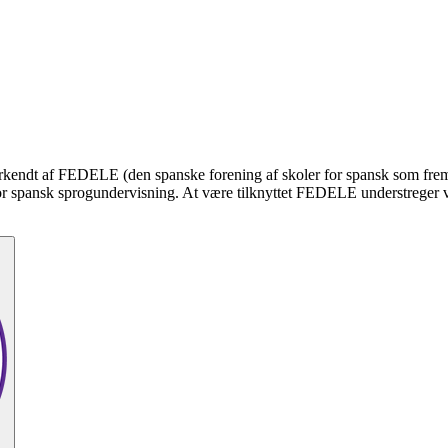
 anerkendt af FEDELE (den spanske forening af skoler for spansk som fre
or spansk sprogundervisning. At være tilknyttet FEDELE understreger vor