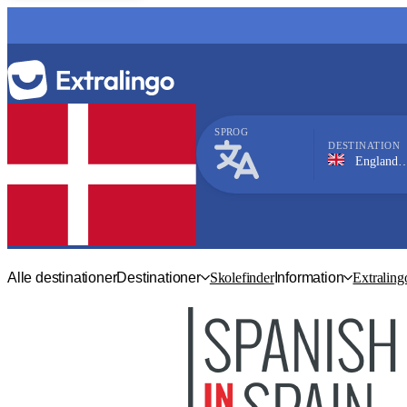
SPROG
DESTINATION
England, London
Engelsk
Alle destinationer
Destinationer
Skolefinder
Information
Extraling