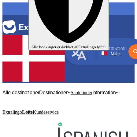
SPROG
Alle bookinger er dækket af
Extralingo
løftet
DESTINATION
Malta
Engelsk
Alle destinationer
Destinationer
Skolefinder
Information
Extralingo
Løfte
Kundeservice