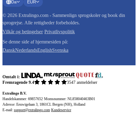
Da
EUR
© 2026 Extralingo.com - Sammenlign sprogskoler og book din
sprogrejse. Alle rettigheder forbeholdes.
Vilkår og betingelser
·
Privatlivspolitik
Se denne side af hjemmesiden på:
Dansk
Nederlands
English
Svenska
Omtalt i:
Fremragende 9.4
3547 anmeldelser
Extralingo B.V.
Handelskammer: 69857652
·
Momsnummer: NL858040463B01
Adresse: Eeuwigelaan 3, 1861CL Bergen (NH), Holland
E-mail:
support@extralingo.com
·
Kundeservice