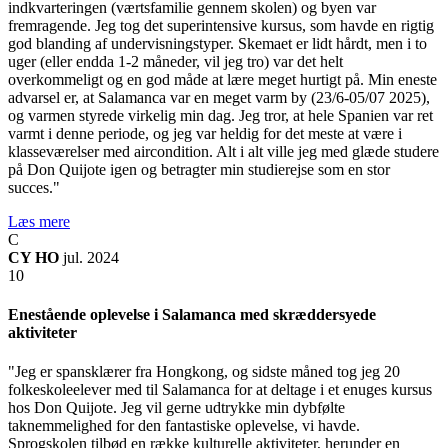
indkvarteringen (værtsfamilie gennem skolen) og byen var
fremragende. Jeg tog det superintensive kursus, som havde en rigtig
god blanding af undervisningstyper. Skemaet er lidt hårdt, men i to
uger (eller endda 1-2 måneder, vil jeg tro) var det helt
overkommeligt og en god måde at lære meget hurtigt på. Min eneste
advarsel er, at Salamanca var en meget varm by (23/6-05/07 2025),
og varmen styrede virkelig min dag. Jeg tror, at hele Spanien var ret
varmt i denne periode, og jeg var heldig for det meste at være i
klasseværelser med aircondition. Alt i alt ville jeg med glæde studere
på Don Quijote igen og betragter min studierejse som en stor
succes."
Læs mere
C
CY HO
jul. 2024
10
Enestående oplevelse i Salamanca med skræddersyede
aktiviteter
"Jeg er spansklærer fra Hongkong, og sidste måned tog jeg 20
folkeskoleelever med til Salamanca for at deltage i et enuges kursus
hos Don Quijote. Jeg vil gerne udtrykke min dybfølte
taknemmelighed for den fantastiske oplevelse, vi havde.
Sprogskolen tilbød en række kulturelle aktiviteter, herunder en