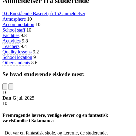
Anmeldelser fra studerende
9,6
Enestående
Baseret på
152 anmeldelser
Atmosphere
10
Accommodation
10
School staff
10
Facilities
9.8
Activities
9.8
Teachers
9.4
Quality lessons
9.2
School location
9
Other students
8.6
Se hvad studerende elskede mest:
D
Dan G
jul. 2025
10
Fremragende lærere, venlige elever og en fantastisk
værtsfamilie i Salamanca
"Det var en fantastisk skole, og lærerne, de studerende,