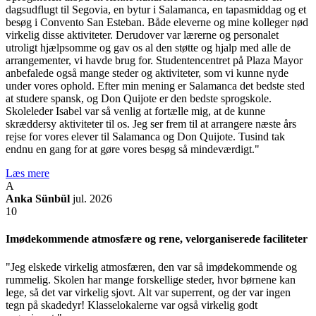
dagsudflugt til Segovia, en bytur i Salamanca, en tapasmiddag og et
besøg i Convento San Esteban. Både eleverne og mine kolleger nød
virkelig disse aktiviteter. Derudover var lærerne og personalet
utroligt hjælpsomme og gav os al den støtte og hjalp med alle de
arrangementer, vi havde brug for. Studentencentret på Plaza Mayor
anbefalede også mange steder og aktiviteter, som vi kunne nyde
under vores ophold. Efter min mening er Salamanca det bedste sted
at studere spansk, og Don Quijote er den bedste sprogskole.
Skoleleder Isabel var så venlig at fortælle mig, at de kunne
skræddersy aktiviteter til os. Jeg ser frem til at arrangere næste års
rejse for vores elever til Salamanca og Don Quijote. Tusind tak
endnu en gang for at gøre vores besøg så mindeværdigt."
Læs mere
A
Anka Sünbül
jul. 2026
10
Imødekommende atmosfære og rene, velorganiserede faciliteter
"Jeg elskede virkelig atmosfæren, den var så imødekommende og
rummelig. Skolen har mange forskellige steder, hvor børnene kan
lege, så det var virkelig sjovt. Alt var superrent, og der var ingen
tegn på skadedyr! Klasselokalerne var også virkelig godt