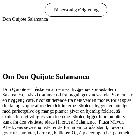
Book online
Få personlig rådgivning
Don Quijote Salamanca
Vis muligheder & priser
Om Don Quijote Salamanca
Don Quijote er måske en af de mest hyggelige sprogskoler i
Salamanca, hvis vi dømmer ud fra bygningens udseende. Skolen har
en hyggelig café, hvor studerende fra hele verden mødes for at spise,
drikke og slappe af mellem lektionerne. Skolens hyggelige interiør
med parketgulve og mange planter giver en hjemlig følelse, så
skolen hurtigt vil føles som hjemme. Skolen ligger fem minutters
gang fra den vigtigste plads i hjertet af Salamanca, Plaza Mayor.
Alle byens seværdigheder er derfor inden for gåafstand, ligesom
gode restauranter, barer og butikker. Også placeringen i et gammelt