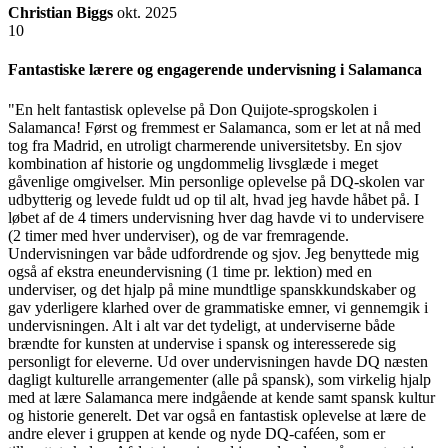
Christian Biggs
okt. 2025
10
Fantastiske lærere og engagerende undervisning i Salamanca
"En helt fantastisk oplevelse på Don Quijote-sprogskolen i
Salamanca! Først og fremmest er Salamanca, som er let at nå med
tog fra Madrid, en utroligt charmerende universitetsby. En sjov
kombination af historie og ungdommelig livsglæde i meget
gåvenlige omgivelser. Min personlige oplevelse på DQ-skolen var
udbytterig og levede fuldt ud op til alt, hvad jeg havde håbet på. I
løbet af de 4 timers undervisning hver dag havde vi to undervisere
(2 timer med hver underviser), og de var fremragende.
Undervisningen var både udfordrende og sjov. Jeg benyttede mig
også af ekstra eneundervisning (1 time pr. lektion) med en
underviser, og det hjalp på mine mundtlige spanskkundskaber og
gav yderligere klarhed over de grammatiske emner, vi gennemgik i
undervisningen. Alt i alt var det tydeligt, at underviserne både
brændte for kunsten at undervise i spansk og interesserede sig
personligt for eleverne. Ud over undervisningen havde DQ næsten
dagligt kulturelle arrangementer (alle på spansk), som virkelig hjalp
med at lære Salamanca mere indgående at kende samt spansk kultur
og historie generelt. Det var også en fantastisk oplevelse at lære de
andre elever i gruppen at kende og nyde DQ-caféen, som er