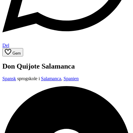
Del
Gem
Don Quijote Salamanca
Spansk
sprogskole i
Salamanca
,
Spanien