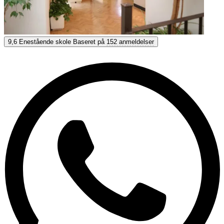
Don Quijote Salamanca
9,6
Enestående skole
Baseret på
152 anmeldelser
9,6
Enestående
Baseret på
152 anmeldelser
Vis muligheder & priser
Få personlig rådgivning