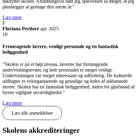
tilknyttet skolen. Afslutningsvis nød jeg oplevelsen så meget, at jeg
planlægger at gentage den næste år."
Læs mere
F
Floriana Peritore
apr. 2025
10
Fremragende lærere, venligt personale og en fantastisk
beliggenhed
"Skolen er på et højt niveau, lærerne har fremragende
undervisningsevner, og hele personalet er meget venligt.
Undervisningen var meget interessant og udbytterig. De kulturelle
udflugter er velorganiserede og grundige og ledes af uddannede
lærere. Skolen har en fantastisk beliggenhed, inden for gåafstand af
byens vigtigste seværdigheder."
Læs mere
Læs alle anmeldelser
Skolens akkrediteringer