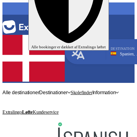
SPROG
Alle bookinger er dækket af
Extralingo
løftet
DESTINATION
Spanien, Salamanca
Spansk
Alle destinationer
Destinationer
Skolefinder
Information
Extralingo
Løfte
Kundeservice