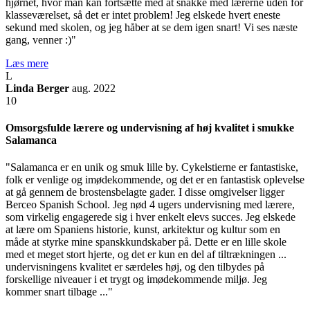
hjørnet, hvor man kan fortsætte med at snakke med lærerne uden for
klasseværelset, så det er intet problem! Jeg elskede hvert eneste
sekund med skolen, og jeg håber at se dem igen snart! Vi ses næste
gang, venner :)"
Læs mere
L
Linda Berger
aug. 2022
10
Omsorgsfulde lærere og undervisning af høj kvalitet i smukke
Salamanca
"Salamanca er en unik og smuk lille by. Cykelstierne er fantastiske,
folk er venlige og imødekommende, og det er en fantastisk oplevelse
at gå gennem de brostensbelagte gader. I disse omgivelser ligger
Berceo Spanish School. Jeg nød 4 ugers undervisning med lærere,
som virkelig engagerede sig i hver enkelt elevs succes. Jeg elskede
at lære om Spaniens historie, kunst, arkitektur og kultur som en
måde at styrke mine spanskkundskaber på. Dette er en lille skole
med et meget stort hjerte, og det er kun en del af tiltrækningen ...
undervisningens kvalitet er særdeles høj, og den tilbydes på
forskellige niveauer i et trygt og imødekommende miljø. Jeg
kommer snart tilbage ..."