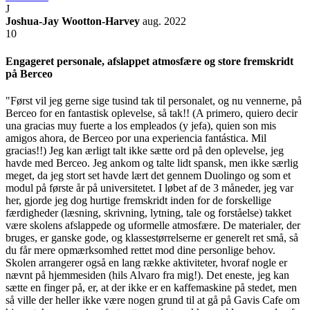
J
Joshua-Jay Wootton-Harvey
aug. 2022
10
Engageret personale, afslappet atmosfære og store fremskridt
på Berceo
"Først vil jeg gerne sige tusind tak til personalet, og nu vennerne, på
Berceo for en fantastisk oplevelse, så tak!! (A primero, quiero decir
una gracias muy fuerte a los empleados (y jefa), quien son mis
amigos ahora, de Berceo por una experiencia fantástica. Mil
gracias!!) Jeg kan ærligt talt ikke sætte ord på den oplevelse, jeg
havde med Berceo. Jeg ankom og talte lidt spansk, men ikke særlig
meget, da jeg stort set havde lært det gennem Duolingo og som et
modul på første år på universitetet. I løbet af de 3 måneder, jeg var
her, gjorde jeg dog hurtige fremskridt inden for de forskellige
færdigheder (læsning, skrivning, lytning, tale og forståelse) takket
være skolens afslappede og uformelle atmosfære. De materialer, der
bruges, er ganske gode, og klassestørrelserne er generelt ret små, så
du får mere opmærksomhed rettet mod dine personlige behov.
Skolen arrangerer også en lang række aktiviteter, hvoraf nogle er
nævnt på hjemmesiden (hils Alvaro fra mig!). Det eneste, jeg kan
sætte en finger på, er, at der ikke er en kaffemaskine på stedet, men
så ville der heller ikke være nogen grund til at gå på Gavis Cafe om