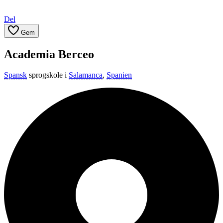
Del
Gem
Academia Berceo
Spansk
sprogskole i
Salamanca
,
Spanien