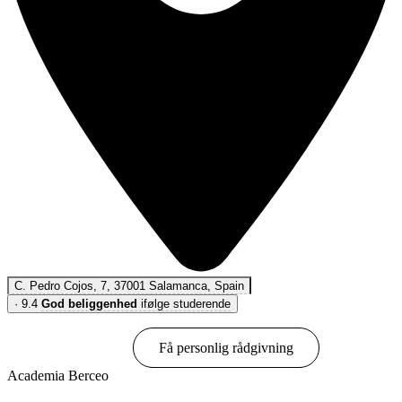
C. Pedro Cojos, 7, 37001 Salamanca, Spain
·
9.4
God beliggenhed
ifølge studerende
Book online
Få personlig rådgivning
Academia Berceo
Vis muligheder & priser