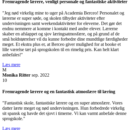
Fremragende lærere, venligt personale og fantastiske aktiviteter
"Jeg nød virkelig mine to uger på Academia Berceo! Personalet og
lærerne er super søde, og skolen tilbyder aktiviteter efter
undervisningen samt weekendaktiviteter for eleverne. Det gør det
endnu nemmere at komme i kontakt med andre elever. Lærerne
skaber en afslappet og sjov læringsatmosfære, og på grund af de
små holdstørrelser vil du kunne forbedre dine mundtlige færdigheder
meget. Et ekstra plus er, at Berceo giver mulighed for at booke et
lille værelse tæt på sprogskolen til en rimelig pris. Kan helt klart
anbefales!"
Læs mere
M
Monika Ritter
sep. 2022
10
Fremragende lærere og en fantastisk atmosfære til læring
"Fantastisk skole, fantastiske lærere og en super atmosfære. Vores
datter lærte meget og nød undervisningen. Hun forbedrede virkelig
sit spansk og havde det sjovt i timerne. Vi kan varmt anbefale denne
sprogskole."
Læs mere