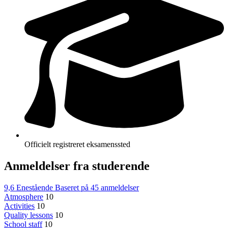
Officielt registreret eksamenssted
Anmeldelser fra studerende
9,6
Enestående
Baseret på
45 anmeldelser
Atmosphere
10
Activities
10
Quality lessons
10
School staff
10