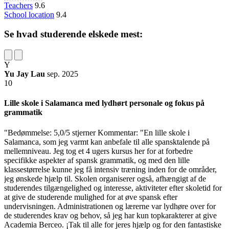
Teachers
9.6
School location
9.4
Se hvad studerende elskede mest:
Y
Yu Jay Lau
sep. 2025
10
Lille skole i Salamanca med lydhørt personale og fokus på
grammatik
"Bedømmelse: 5,0/5 stjerner Kommentar: "En lille skole i
Salamanca, som jeg varmt kan anbefale til alle spansktalende på
mellemniveau. Jeg tog et 4 ugers kursus her for at forbedre
specifikke aspekter af spansk grammatik, og med den lille
klassestørrelse kunne jeg få intensiv træning inden for de områder,
jeg ønskede hjælp til. Skolen organiserer også, afhængigt af de
studerendes tilgængelighed og interesse, aktiviteter efter skoletid for
at give de studerende mulighed for at øve spansk efter
undervisningen. Administrationen og lærerne var lydhøre over for
de studerendes krav og behov, så jeg har kun topkarakterer at give
Academia Berceo. ¡Tak til alle for jeres hjælp og for den fantastiske