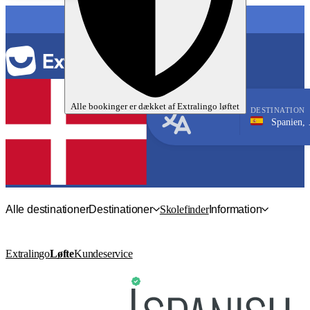
SPROG
Alle bookinger er dækket af
Extralingo
løftet
DESTINATION
Spanien, Salamanca
Spansk
Alle destinationer
Destinationer
Skolefinder
Information
Extralingo
Løfte
Kundeservice