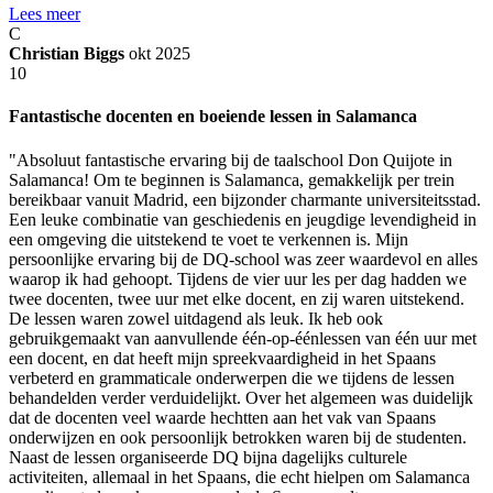
Lees meer
C
Christian Biggs
okt 2025
10
Fantastische docenten en boeiende lessen in Salamanca
"Absoluut fantastische ervaring bij de taalschool Don Quijote in
Salamanca! Om te beginnen is Salamanca, gemakkelijk per trein
bereikbaar vanuit Madrid, een bijzonder charmante universiteitsstad.
Een leuke combinatie van geschiedenis en jeugdige levendigheid in
een omgeving die uitstekend te voet te verkennen is. Mijn
persoonlijke ervaring bij de DQ-school was zeer waardevol en alles
waarop ik had gehoopt. Tijdens de vier uur les per dag hadden we
twee docenten, twee uur met elke docent, en zij waren uitstekend.
De lessen waren zowel uitdagend als leuk. Ik heb ook
gebruikgemaakt van aanvullende één-op-éénlessen van één uur met
een docent, en dat heeft mijn spreekvaardigheid in het Spaans
verbeterd en grammaticale onderwerpen die we tijdens de lessen
behandelden verder verduidelijkt. Over het algemeen was duidelijk
dat de docenten veel waarde hechtten aan het vak van Spaans
onderwijzen en ook persoonlijk betrokken waren bij de studenten.
Naast de lessen organiseerde DQ bijna dagelijks culturele
activiteiten, allemaal in het Spaans, die echt hielpen om Salamanca