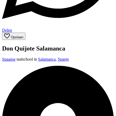
Delen
Opslaan
Don Quijote Salamanca
Spaanse
taalschool in
Salamanca
,
Spanje