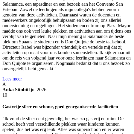
Salamanca, een tapasdiner en een bezoek aan het Convento San
Esteban. Zowel de leerlingen als mijn collega's hebben enorm
genoten van deze activiteiten. Daarnaast waren de docenten en
medewerkers ongelooflijk behulpzaam en boden zij ons allerlei
ondersteuning en regelingen. Het studentencentrum op Plaza Mayor
raadde ons ook veel leuke plekken en activiteiten aan om tijdens ons
verblijf van te genieten. Naar mijn mening is Salamanca de beste
plek om Spaans te studeren en is Don Quijote de beste taalschool.
Directeur Isabel was bijzonder vriendelijk en vertelde mij dat zij
activiteiten op maat voor ons konden samenstellen. Ik kijk ernaar uit
om de reis van volgend jaar voor onze leerlingen naar Salamanca en
Don Quijote te organiseren. Nogmaals bedankt dat u ons bezoek zo
onvergetelijk hebt gemaakt."
Lees meer
A
Anka Sünbül
jul 2026
10
Gastvrije sfeer en schone, goed georganiseerde faciliteiten
"Ik vond de sfeer echt geweldig, het was zo gastvrij en ruim. De
school heeft veel verschillende plekken waar kinderen kunnen
spelen, dus het was erg leuk. Alles was superschoon en er waren