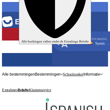
TAAL
BESTEMMING
Alle boekingen vallen onder de
Extralingo
Belofte
Spanje, Salamanca
Spaans
Alle bestemmingen
Bestemmingen
Schoolzoeker
Informatie
Extralingo
Belofte
Klantenservice