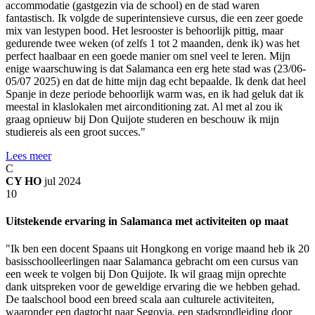
accommodatie (gastgezin via de school) en de stad waren
fantastisch. Ik volgde de superintensieve cursus, die een zeer goede
mix van lestypen bood. Het lesrooster is behoorlijk pittig, maar
gedurende twee weken (of zelfs 1 tot 2 maanden, denk ik) was het
perfect haalbaar en een goede manier om snel veel te leren. Mijn
enige waarschuwing is dat Salamanca een erg hete stad was (23/06-
05/07 2025) en dat de hitte mijn dag echt bepaalde. Ik denk dat heel
Spanje in deze periode behoorlijk warm was, en ik had geluk dat ik
meestal in klaslokalen met airconditioning zat. Al met al zou ik
graag opnieuw bij Don Quijote studeren en beschouw ik mijn
studiereis als een groot succes."
Lees meer
C
CY HO
jul 2024
10
Uitstekende ervaring in Salamanca met activiteiten op maat
"Ik ben een docent Spaans uit Hongkong en vorige maand heb ik 20
basisschoolleerlingen naar Salamanca gebracht om een cursus van
een week te volgen bij Don Quijote. Ik wil graag mijn oprechte
dank uitspreken voor de geweldige ervaring die we hebben gehad.
De taalschool bood een breed scala aan culturele activiteiten,
waaronder een dagtocht naar Segovia, een stadsrondleiding door