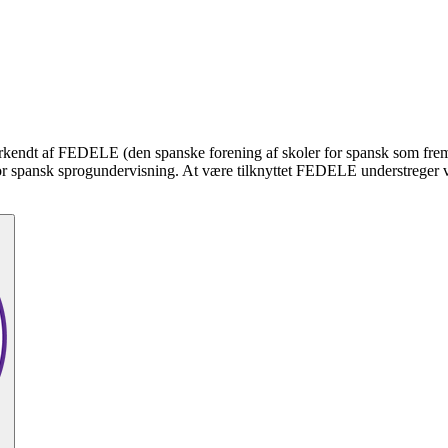
 anerkendt af FEDELE (den spanske forening af skoler for spansk som fre
or spansk sprogundervisning. At være tilknyttet FEDELE understreger vor