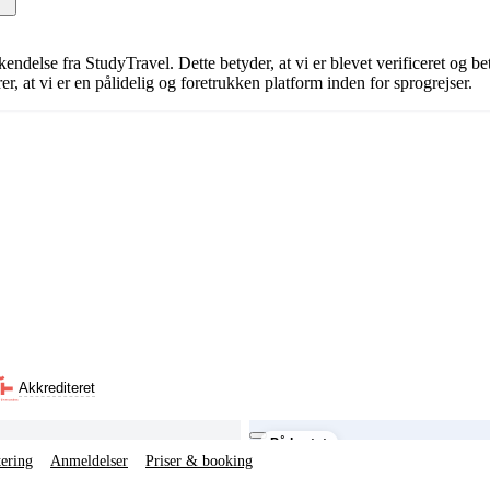
erkendelse fra StudyTravel. Dette betyder, at vi er blevet verificeret og 
, at vi er en pålidelig og foretrukken platform inden for sprogrejser.
Akkrediteret
På kortet
tering
Anmeldelser
Priser & booking