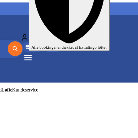
Mine sprogrejser
Da
EUR
Alle bookinger er dækket af
Extralingo
løftet
o
Løfte
Kundeservice