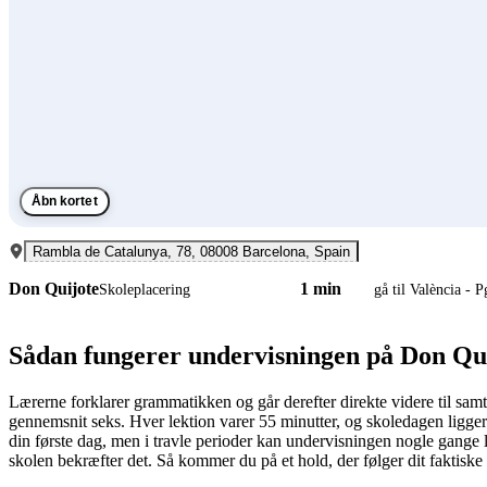
Åbn kortet
Rambla de Catalunya, 78, 08008 Barcelona, Spain
Don Quijote
1 min
Skoleplacering
gå til València - 
Sådan fungerer undervisningen på Don Qu
Lærerne forklarer grammatikken og går derefter direkte videre til samta
gennemsnit seks. Hver lektion varer 55 minutter, og skoledagen ligge
din første dag, men i travle perioder kan undervisningen nogle gange 
skolen bekræfter det. Så kommer du på et hold, der følger dit faktiske