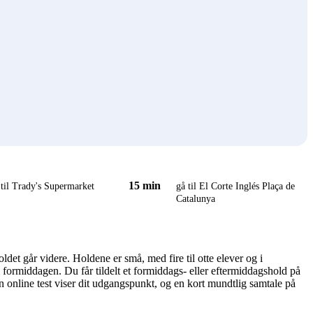
15 min
 til Trady's Supermarket
gå til El Corte Inglés Plaça de
Catalunya
ldet går videre. Holdene er små, med fire til otte elever og i
ormiddagen. Du får tildelt et formiddags- eller eftermiddagshold på
n online test viser dit udgangspunkt, og en kort mundtlig samtale på