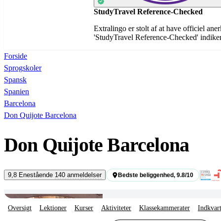
StudyTravel Reference-Checked
Extralingo er stolt af at have officiel an
'StudyTravel Reference-Checked' indikerer
Forside
Sprogskoler
Spansk
Spanien
Barcelona
Don Quijote Barcelona
Don Quijote Barcelona
Barcelona
9,8
Enestående
140 anmeldelser
Bedste beliggenhed, 9.8/10
Oversigt
Lektioner
Kurser
Aktiviteter
Klassekammerater
Indkvar