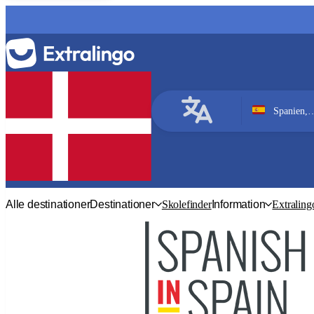
Spanien, Barcelona
Spansk
Alle destinationer
Destinationer
Skolefinder
Information
Extraling