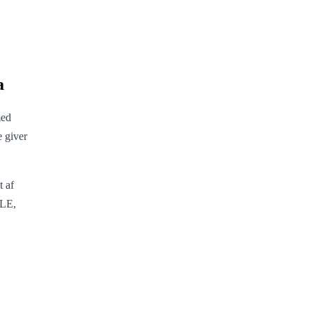
a
med
e giver
t af
ELE,