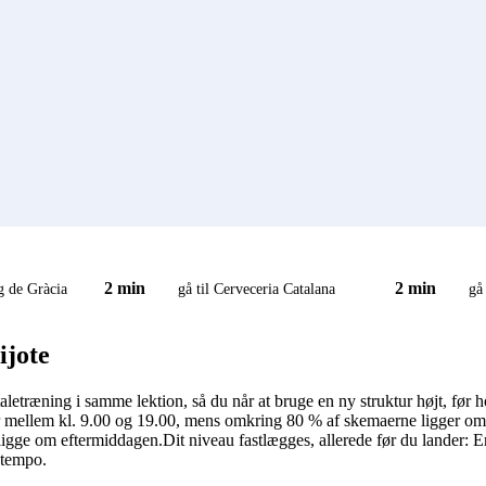
2 min
2 min
Pg de Gràcia
gå til Cerveceria Catalana
gå
ijote
letræning i samme lektion, så du når at bruge en ny struktur højt, før ho
r mellem kl. 9.00 og 19.00, mens omkring 80 % af skemaerne ligger om f
ligge om eftermiddagen.Dit niveau fastlægges, allerede før du lander: E
 tempo.