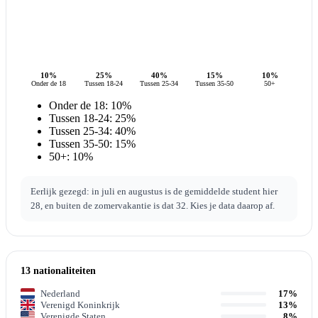
10%
25%
40%
15%
10%
Onder de 18
Tussen 18-24
Tussen 25-34
Tussen 35-50
50+
Onder de 18: 10%
Tussen 18-24: 25%
Tussen 25-34: 40%
Tussen 35-50: 15%
50+: 10%
Eerlijk gezegd: in juli en augustus is de gemiddelde student hier
28, en buiten de zomervakantie is dat 32. Kies je data daarop af.
13 nationaliteiten
Nederland
17%
Verenigd Koninkrijk
13%
Verenigde Staten
8%