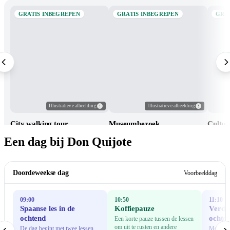
GRATIS INBEGREPEN
GRATIS INBEGREPEN
GRA
Illustratieve afbeelding
Illustratieve afbeelding
City walking tour
Museumbezoek
Cultur
Een dag bij Don Quijote
Doordeweekse dag
Voorbeelddag
09:00
10:50
11:10
Spaanse les in de
Koffiepauze
Verder
ochtend
ochte
Een korte pauze tussen de lessen
om uit te rusten en andere
De dag begint met twee lessen
Met nog 