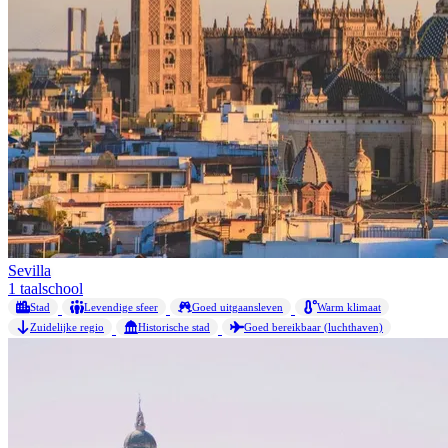
Sevilla
1 taalschool
Stad
Levendige sfeer
Goed uitgaansleven
Warm klimaat
Zuidelijke regio
Historische stad
Goed bereikbaar (luchthaven)