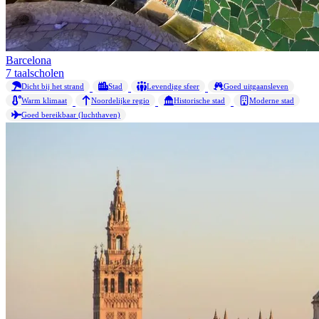
Barcelona
7 taalscholen
Dicht bij het strand
Stad
Levendige sfeer
Goed uitgaansleven
Warm klimaat
Noordelijke regio
Historische stad
Moderne stad
Goed bereikbaar (luchthaven)