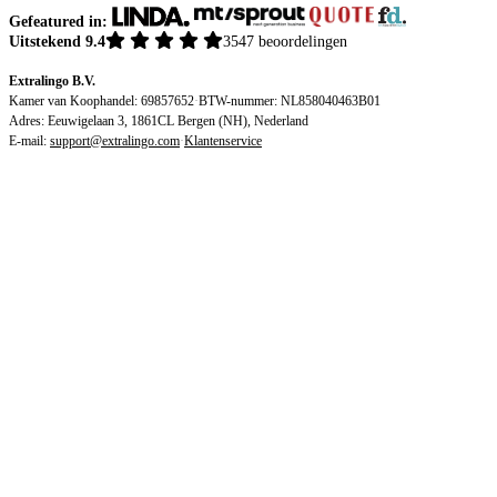
Gefeatured in:
Uitstekend 9.4
3547 beoordelingen
Extralingo B.V.
Kamer van Koophandel: 69857652
·
BTW-nummer: NL858040463B01
Adres: Eeuwigelaan 3, 1861CL Bergen (NH), Nederland
E-mail:
support@extralingo.com
·
Klantenservice