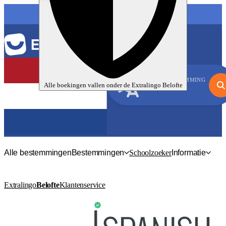
TAAL
BESTEMMING
Alle boekingen vallen onder de
Extralingo
Belofte
Spaans
Alle bestemmingen
Bestemmingen
Schoolzoeker
Informatie
Extralingo
Belofte
Klantenservice