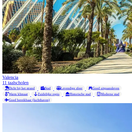
Valencia
11 taalscholen
Dicht bij het strand
Stad
Levendige sfeer
Goed uitgaansleven
Warm klimaat
Zuidelijke regio
Historische stad
Moderne stad
Goed bereikbaar (luchthaven)