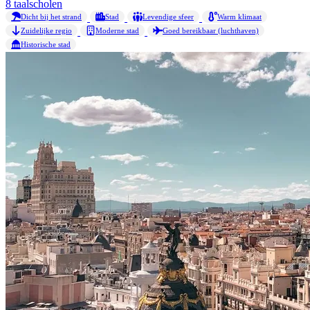
8 taalscholen
Dicht bij het strand
Stad
Levendige sfeer
Warm klimaat
Zuidelijke regio
Moderne stad
Goed bereikbaar (luchthaven)
Historische stad