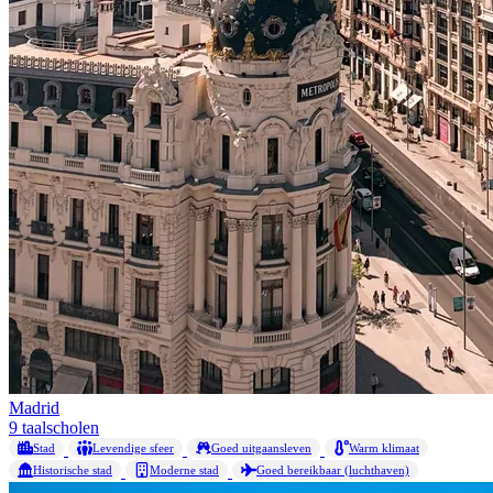
Madrid
9 taalscholen
Stad
Levendige sfeer
Goed uitgaansleven
Warm klimaat
Historische stad
Moderne stad
Goed bereikbaar (luchthaven)