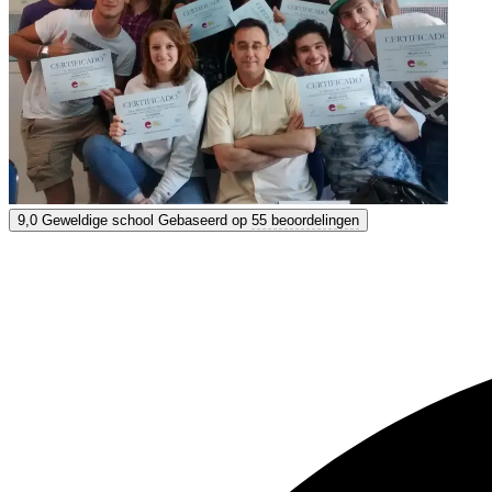
Colegio Internacional
9,0
Geweldige school
Gebaseerd op
55 beoordelingen
9,0
Geweldig
Gebaseerd op
55 beoordelingen
Toon opties & prijzen
Krijg persoonlijk advies