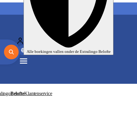
Mijn taalreizen
Nl
EUR
Alle boekingen vallen onder de
Extralingo
Belofte
alingo
Belofte
Klantenservice