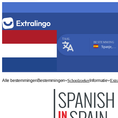
TAAL
BESTEMMING
Spanje, Alicante
Spaans
Alle bestemmingen
Bestemmingen
Schoolzoeker
Informatie
Extr