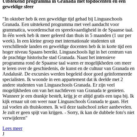
Uitstekend programma in Granada met topdocenten en een
geweldige sfeer
"In oktober heb ik een geweldige tijd gehad bij Linguaschools
Granada. Een uitstekend programma met veel aandacht voor
grammatica, woordenschat en spreekvaardigheid in de Spaanse taal.
In één week heb ik meer geleerd dan thuis in 5 maanden (1 uur per
week). In een kleine groep met internationale studenten uit
verschillende landen en geweldige docenten heb ik in korte tijd een
hoger niveau Spaans bereikt. Linguaschools ligt in het centrum van
de prachtige historische stad Granada. Naast het intensieve
programma rond de Spaanse taal waren er mogelijkheden om meer
te leren over de geschiedenis, de kunst en de cultuur van Granada en
Andalusië. De excursies werden begeleid door goed geïnformeerde
specialisten. Ik woonde in een appartement dat ik deelde met 2
andere studenten van Linguaschools Granada. Er zijn veel
mogelijkheden om van het nachtleven van Granada te genieten.
Wanneer je een drankje bestelt, krijg je er altijd gratis een tapa bij. Ik
kijk ernaar uit om weer naar Linguaschools Granada te gaan. Het
zal voelen als thuiskomen. Ik wil deze taalschool zeker aanbevelen.
Je zult er geen spijt van krijgen. - Sorry, ik kan de dubbele foto's niet
verwijderen"
Lees meer
J