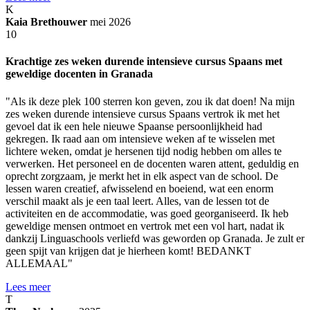
K
Kaia Brethouwer
mei 2026
10
Krachtige zes weken durende intensieve cursus Spaans met
geweldige docenten in Granada
"Als ik deze plek 100 sterren kon geven, zou ik dat doen! Na mijn
zes weken durende intensieve cursus Spaans vertrok ik met het
gevoel dat ik een hele nieuwe Spaanse persoonlijkheid had
gekregen. Ik raad aan om intensieve weken af te wisselen met
lichtere weken, omdat je hersenen tijd nodig hebben om alles te
verwerken. Het personeel en de docenten waren attent, geduldig en
oprecht zorgzaam, je merkt het in elk aspect van de school. De
lessen waren creatief, afwisselend en boeiend, wat een enorm
verschil maakt als je een taal leert. Alles, van de lessen tot de
activiteiten en de accommodatie, was goed georganiseerd. Ik heb
geweldige mensen ontmoet en vertrok met een vol hart, nadat ik
dankzij Linguaschools verliefd was geworden op Granada. Je zult er
geen spijt van krijgen dat je hierheen komt! BEDANKT
ALLEMAAL"
Lees meer
T