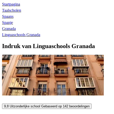
Startpagina
Taalscholen
Spaans
Spanje
Granada
Linguaschools Granada
Indruk van Linguaschools Granada
Linguaschools Granada
9,8
Uitzonderlijke school
Gebaseerd op
142 beoordelingen
9,8
Uitzonderlijk
Gebaseerd op
142 beoordelingen