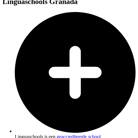
Linguaschools Granada
Linguaschools is een
geaccrediteerde school