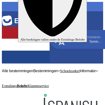
TAAL
BESTEMMING
Alle boekingen vallen onder de
Extralingo
Belofte
Spanje, Granada
Spaans
Alle bestemmingen
Bestemmingen
Schoolzoeker
Informatie
Extralingo
Belofte
Klantenservice