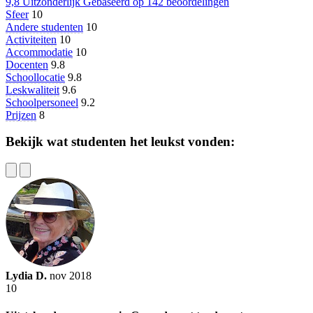
9,8
Uitzonderlijk
Gebaseerd op
142 beoordelingen
Sfeer
10
Andere studenten
10
Activiteiten
10
Accommodatie
10
Docenten
9.8
Schoollocatie
9.8
Leskwaliteit
9.6
Schoolpersoneel
9.2
Prijzen
8
Bekijk wat studenten het leukst vonden:
Lydia D.
nov 2018
10