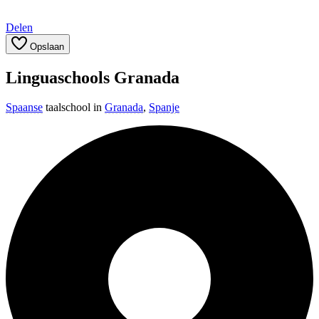
Delen
Opslaan
Linguaschools Granada
Spaanse
taalschool in
Granada
,
Spanje