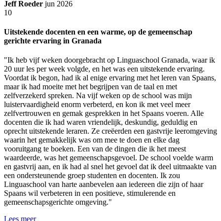
Jeff Roeder
jun 2026
10
Uitstekende docenten en een warme, op de gemeenschap
gerichte ervaring in Granada
"Ik heb vijf weken doorgebracht op Linguaschool Granada, waar ik
20 uur les per week volgde, en het was een uitstekende ervaring.
Voordat ik begon, had ik al enige ervaring met het leren van Spaans,
maar ik had moeite met het begrijpen van de taal en met
zelfverzekerd spreken. Na vijf weken op de school was mijn
luistervaardigheid enorm verbeterd, en kon ik met veel meer
zelfvertrouwen en gemak gesprekken in het Spaans voeren. Alle
docenten die ik had waren vriendelijk, deskundig, geduldig en
oprecht uitstekende leraren. Ze creëerden een gastvrije leeromgeving
waarin het gemakkelijk was om mee te doen en elke dag
vooruitgang te boeken. Een van de dingen die ik het meest
waardeerde, was het gemeenschapsgevoel. De school voelde warm
en gastvrij aan, en ik had al snel het gevoel dat ik deel uitmaakte van
een ondersteunende groep studenten en docenten. Ik zou
Linguaschool van harte aanbevelen aan iedereen die zijn of haar
Spaans wil verbeteren in een positieve, stimulerende en
gemeenschapsgerichte omgeving."
Lees meer