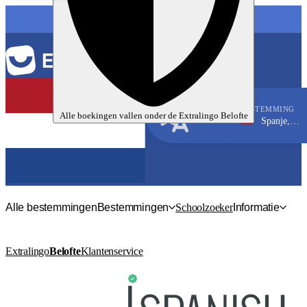
TAAL
BESTEMMING
Alle boekingen vallen onder de
Extralingo
Belofte
Spanje, Valencia
Spaans
Alle bestemmingen
Bestemmingen
Schoolzoeker
Informatie
Extralingo
Belofte
Klantenservice