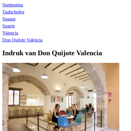
Startpagina
Taalscholen
Spaans
Spanje
Valencia
Don Quijote Valencia
Indruk van Don Quijote Valencia