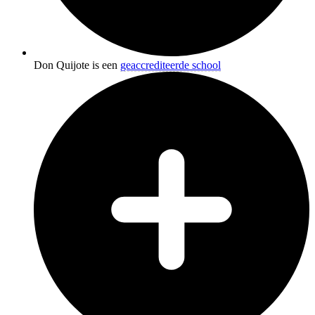
Don Quijote is een
geaccrediteerde school