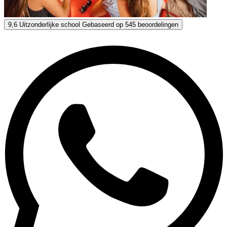
Taronja
9,6
Uitzonderlijke school
Gebaseerd op
545 beoordelingen
9,6
Uitzonderlijk
Gebaseerd op
545 beoordelingen
Toon opties & prijzen
Krijg persoonlijk advies