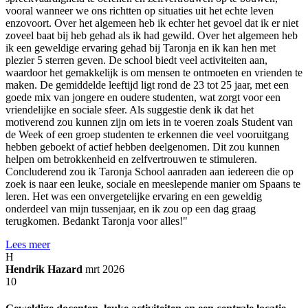
vooral wanneer we ons richtten op situaties uit het echte leven
enzovoort. Over het algemeen heb ik echter het gevoel dat ik er niet
zoveel baat bij heb gehad als ik had gewild. Over het algemeen heb
ik een geweldige ervaring gehad bij Taronja en ik kan hen met
plezier 5 sterren geven. De school biedt veel activiteiten aan,
waardoor het gemakkelijk is om mensen te ontmoeten en vrienden te
maken. De gemiddelde leeftijd ligt rond de 23 tot 25 jaar, met een
goede mix van jongere en oudere studenten, wat zorgt voor een
vriendelijke en sociale sfeer. Als suggestie denk ik dat het
motiverend zou kunnen zijn om iets in te voeren zoals Student van
de Week of een groep studenten te erkennen die veel vooruitgang
hebben geboekt of actief hebben deelgenomen. Dit zou kunnen
helpen om betrokkenheid en zelfvertrouwen te stimuleren.
Concluderend zou ik Taronja School aanraden aan iedereen die op
zoek is naar een leuke, sociale en meeslepende manier om Spaans te
leren. Het was een onvergetelijke ervaring en een geweldig
onderdeel van mijn tussenjaar, en ik zou op een dag graag
terugkomen. Bedankt Taronja voor alles!"
Lees meer
H
Hendrik Hazard
mrt 2026
10