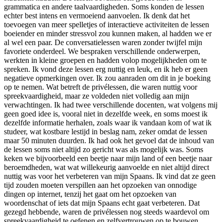
grammatica en andere taalvaardigheden. Soms konden de lessen
echter best intens en vermoeiend aanvoelen. Ik denk dat het
toevoegen van meer spelletjes of interactieve activiteiten de lessen
boeiender en minder stressvol zou kunnen maken, al hadden we er
al wel een paar. De conversatielessen waren zonder twijfel mijn
favoriete onderdeel. We bespraken verschillende onderwerpen,
werkten in kleine groepen en hadden volop mogelijkheden om te
spreken. Ik vond deze lessen erg nuttig en leuk, en ik heb er geen
negatieve opmerkingen over. Ik zou aanraden om dit in je boeking
op te nemen. Wat betreft de privélessen, die waren nuttig voor
spreekvaardigheid, maar ze voldeden niet volledig aan mijn
verwachtingen. Ik had twee verschillende docenten, wat volgens mij
geen goed idee is, vooral niet in dezelfde week, en soms moest ik
dezelfde informatie herhalen, zoals waar ik vandaan kom of wat ik
studeer, wat kostbare lestijd in beslag nam, zeker omdat de lessen
maar 50 minuten duurden. Ik had ook het gevoel dat de inhoud van
de lessen soms niet altijd zo gericht was als mogelijk was. Soms
keken we bijvoorbeeld een beetje naar mijn land of een beetje naar
beroemdheden, wat wat willekeurig aanvoelde en niet altijd direct
nuttig was voor het verbeteren van mijn Spaans. Ik vind dat ze geen
tijd zouden moeten verspillen aan het opzoeken van onnodige
dingen op internet, tenzij het gaat om het opzoeken van
woordenschat of iets dat mijn Spaans echt gaat verbeteren. Dat
gezegd hebbende, waren de privélessen nog steeds waardevol om
spreekvaardigheid te oefenen en zelfvertrouwen op te bouwen,