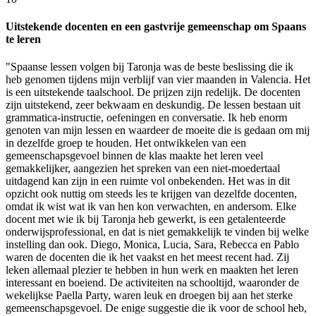
Uitstekende docenten en een gastvrije gemeenschap om Spaans
te leren
"Spaanse lessen volgen bij Taronja was de beste beslissing die ik
heb genomen tijdens mijn verblijf van vier maanden in Valencia. Het
is een uitstekende taalschool. De prijzen zijn redelijk. De docenten
zijn uitstekend, zeer bekwaam en deskundig. De lessen bestaan uit
grammatica-instructie, oefeningen en conversatie. Ik heb enorm
genoten van mijn lessen en waardeer de moeite die is gedaan om mij
in dezelfde groep te houden. Het ontwikkelen van een
gemeenschapsgevoel binnen de klas maakte het leren veel
gemakkelijker, aangezien het spreken van een niet-moedertaal
uitdagend kan zijn in een ruimte vol onbekenden. Het was in dit
opzicht ook nuttig om steeds les te krijgen van dezelfde docenten,
omdat ik wist wat ik van hen kon verwachten, en andersom. Elke
docent met wie ik bij Taronja heb gewerkt, is een getalenteerde
onderwijsprofessional, en dat is niet gemakkelijk te vinden bij welke
instelling dan ook. Diego, Monica, Lucia, Sara, Rebecca en Pablo
waren de docenten die ik het vaakst en het meest recent had. Zij
leken allemaal plezier te hebben in hun werk en maakten het leren
interessant en boeiend. De activiteiten na schooltijd, waaronder de
wekelijkse Paella Party, waren leuk en droegen bij aan het sterke
gemeenschapsgevoel. De enige suggestie die ik voor de school heb,