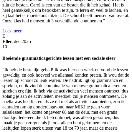
zijn de besten. Carol is een van de besten die ik heb gehad. Het is
heel gemakkelijk om betrokken te zijn, te leren en veel te lachen, en
zij laat het er moeiteloos uitzien. De school heeft mensen van overal.
Onze klas had mensen uit 3 verschillende continenten."
Lees meer
E
Ellen
dec 2025
10
Boeiende grammaticagerichte lessen met een sociale sfeer
"Ik heb de beste tijd gehad! Ik was hier een week en vond de lessen
geweldig, en ook hoeveel we allemaal konden praten. Ik wou dat de
lessen op school zo leuk waren. De nadruk ligt op grammatica en
spreken, en ik vind de combinatie van nieuwe grammatica leren en
spreken erg fijn. Ik heb via de activiteiten veel mensen ontmoet, dus
zolang je aan de activiteiten meedoet, zul je mensen ontmoeten. De
paella was heerlijk en als ze dit niet als activiteit aanbieden, zou ik
aanraden om op donderdagavond naar MIKI te gaan voor
salsalessen, het kostte ongeveer €8 aan de deur, met een gratis
drankje. Iedereen die ik heb ontmoet, was alleen gekomen, dus
maak je geen zorgen als jij ook alleen bent gekomen, en de
leeftijden lopen sterk uiteen van 18 tot 70 jaar, maar de meeste