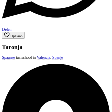
Delen
Opslaan
Taronja
Spaanse
taalschool in
Valencia
,
Spanje