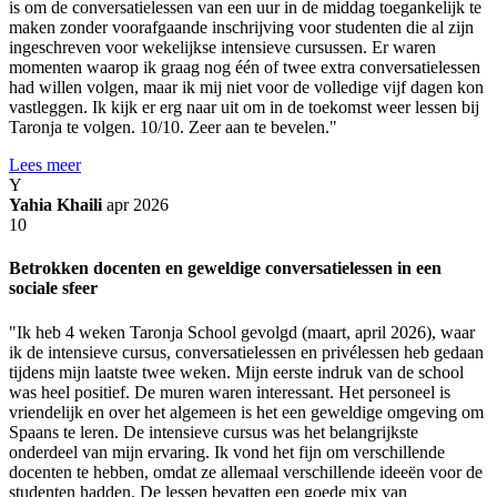
is om de conversatielessen van een uur in de middag toegankelijk te
maken zonder voorafgaande inschrijving voor studenten die al zijn
ingeschreven voor wekelijkse intensieve cursussen. Er waren
momenten waarop ik graag nog één of twee extra conversatielessen
had willen volgen, maar ik mij niet voor de volledige vijf dagen kon
vastleggen. Ik kijk er erg naar uit om in de toekomst weer lessen bij
Taronja te volgen. 10/10. Zeer aan te bevelen."
Lees meer
Y
Yahia Khaili
apr 2026
10
Betrokken docenten en geweldige conversatielessen in een
sociale sfeer
"Ik heb 4 weken Taronja School gevolgd (maart, april 2026), waar
ik de intensieve cursus, conversatielessen en privélessen heb gedaan
tijdens mijn laatste twee weken. Mijn eerste indruk van de school
was heel positief. De muren waren interessant. Het personeel is
vriendelijk en over het algemeen is het een geweldige omgeving om
Spaans te leren. De intensieve cursus was het belangrijkste
onderdeel van mijn ervaring. Ik vond het fijn om verschillende
docenten te hebben, omdat ze allemaal verschillende ideeën voor de
studenten hadden. De lessen bevatten een goede mix van