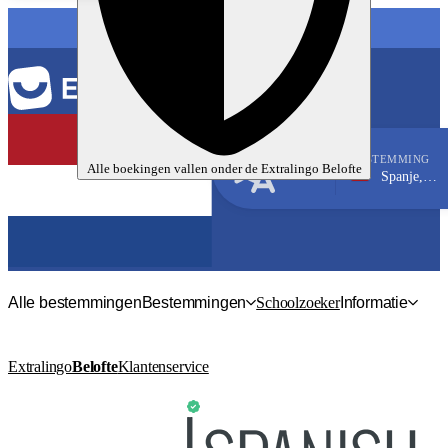
TAAL
BESTEMMING
Alle boekingen vallen onder de
Extralingo
Belofte
Spanje, Valencia
Spaans
Alle bestemmingen
Bestemmingen
Schoolzoeker
Informatie
Extralingo
Belofte
Klantenservice