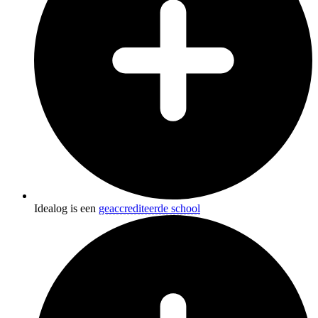
Idealog is een
geaccrediteerde school