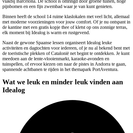
vlakbij Barcelona. De school is omringd door groene tuinen, hoge
pijnbomen en een fijn zwembad waar je van kunt genieten.
Binnen heeft de school 14 ruime klaslokalen met veel licht, allemaal
met moderne voorzieningen voor jouw comfort. Of je nu ontspant in
de kantine met een gratis kopje thee of kletst op ons zonnige terras,
elk moment bij Idealog is warm en rustgevend.
Naast de gewone Spaanse lessen organiseert Idealog leuke
activiteiten en dagtochten voor iedereen, of je nu al bekend bent met
de toeristische plekken of Catalonië net begint te ontdekken. Je kunt
meedoen aan de lente-vlooienmarkt, karaoke-avonden en
tuinspellen, of ervoor kiezen om naar de pistes in Andorra te gaan,
spannende achtbanen te rijden in het themapark PortAventura.
Wat we leuk en minder leuk vinden aan
Idealog