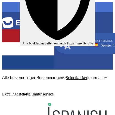
TAAL
BESTEMMING
Alle boekingen vallen onder de
Extralingo
Belofte
Spanje, Castelldefel
Spaans
Alle bestemmingen
Bestemmingen
Schoolzoeker
Informatie
Extralingo
Belofte
Klantenservice