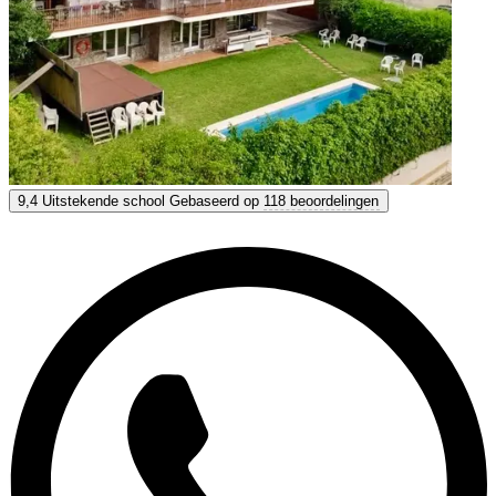
Idealog
9,4
Uitstekende school
Gebaseerd op
118 beoordelingen
9,4
Uitstekend
Gebaseerd op
118 beoordelingen
Toon opties & prijzen
Krijg persoonlijk advies