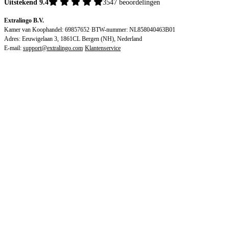
Uitstekend 9.4
3547 beoordelingen
Extralingo B.V.
Kamer van Koophandel: 69857652
·
BTW-nummer: NL858040463B01
Adres: Eeuwigelaan 3, 1861CL Bergen (NH), Nederland
E-mail:
support@extralingo.com
·
Klantenservice