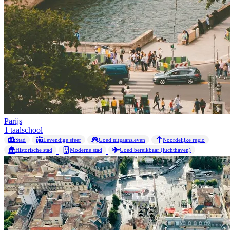
Parijs
1 taalschool
Stad
Levendige sfeer
Goed uitgaansleven
Noordelijke regio
Historische stad
Moderne stad
Goed bereikbaar (luchthaven)