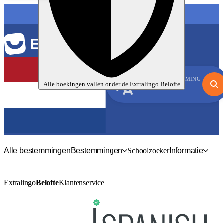
TAAL
BESTEMMING
Alle boekingen vallen onder de
Extralingo
Belofte
Frans
Alle bestemmingen
Bestemmingen
Schoolzoeker
Informatie
Extralingo
Belofte
Klantenservice