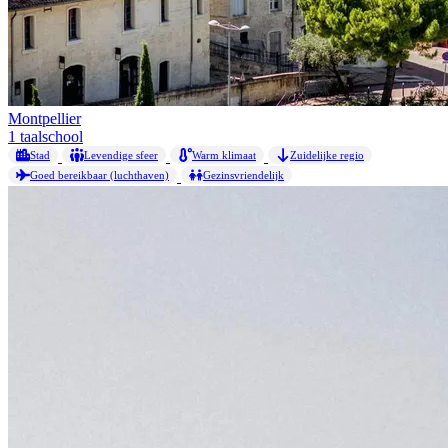
Montpellier
1 taalschool
Stad
Levendige sfeer
Warm klimaat
Zuidelijke regio
Goed bereikbaar (luchthaven)
Gezinsvriendelijk