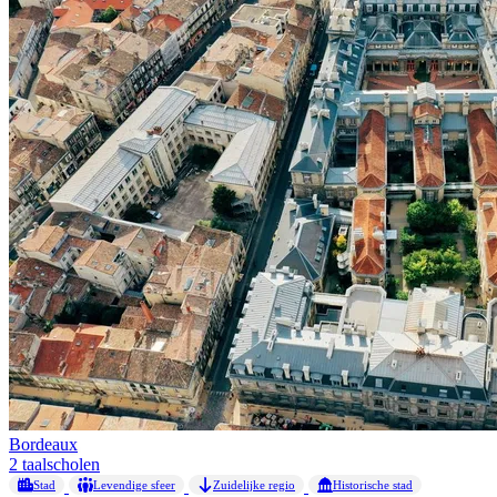
Bordeaux
2 taalscholen
Stad
Levendige sfeer
Zuidelijke regio
Historische stad