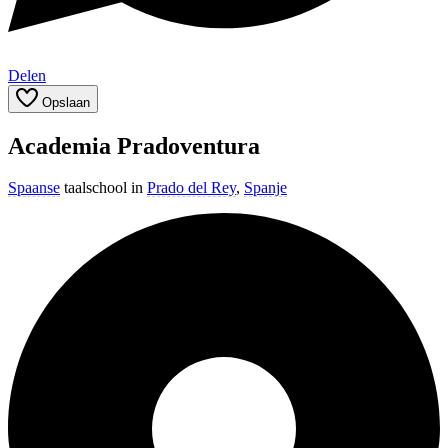
Delen
Opslaan
Academia Pradoventura
Spaanse
taalschool in
Prado del Rey
,
Spanje