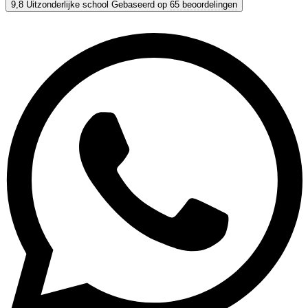
Academia Pradoventura
9,8
Uitzonderlijke school
Gebaseerd op
65 beoordelingen
9,8
Uitzonderlijk
Gebaseerd op
65 beoordelingen
Toon opties & prijzen
Krijg persoonlijk advies