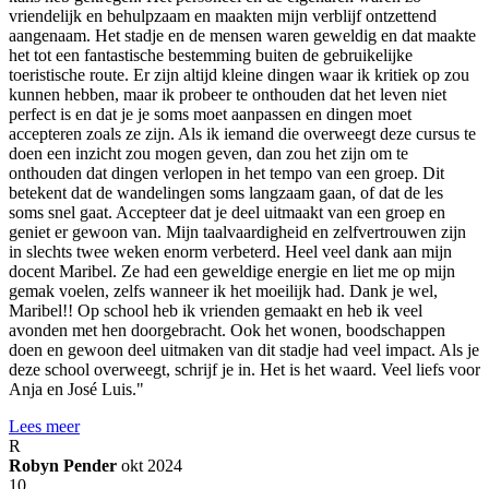
vriendelijk en behulpzaam en maakten mijn verblijf ontzettend
aangenaam. Het stadje en de mensen waren geweldig en dat maakte
het tot een fantastische bestemming buiten de gebruikelijke
toeristische route. Er zijn altijd kleine dingen waar ik kritiek op zou
kunnen hebben, maar ik probeer te onthouden dat het leven niet
perfect is en dat je je soms moet aanpassen en dingen moet
accepteren zoals ze zijn. Als ik iemand die overweegt deze cursus te
doen een inzicht zou mogen geven, dan zou het zijn om te
onthouden dat dingen verlopen in het tempo van een groep. Dit
betekent dat de wandelingen soms langzaam gaan, of dat de les
soms snel gaat. Accepteer dat je deel uitmaakt van een groep en
geniet er gewoon van. Mijn taalvaardigheid en zelfvertrouwen zijn
in slechts twee weken enorm verbeterd. Heel veel dank aan mijn
docent Maribel. Ze had een geweldige energie en liet me op mijn
gemak voelen, zelfs wanneer ik het moeilijk had. Dank je wel,
Maribel!! Op school heb ik vrienden gemaakt en heb ik veel
avonden met hen doorgebracht. Ook het wonen, boodschappen
doen en gewoon deel uitmaken van dit stadje had veel impact. Als je
deze school overweegt, schrijf je in. Het is het waard. Veel liefs voor
Anja en José Luis."
Lees meer
R
Robyn Pender
okt 2024
10