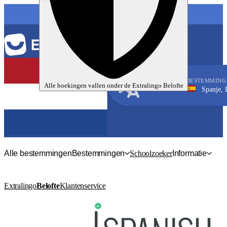
TAAL
BESTEMMING
Alle boekingen vallen onder de
Extralingo
Belofte
Spanje, Prado del 
Spaans
Alle bestemmingen
Bestemmingen
Schoolzoeker
Informatie
Extralingo
Belofte
Klantenservice