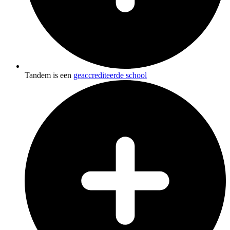
Tandem is een
geaccrediteerde school