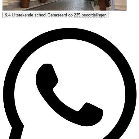
Tandem Madrid
9,4
Uitstekende school
Gebaseerd op
235 beoordelingen
9,4
Uitstekend
Gebaseerd op
235 beoordelingen
Toon opties & prijzen
Krijg persoonlijk advies