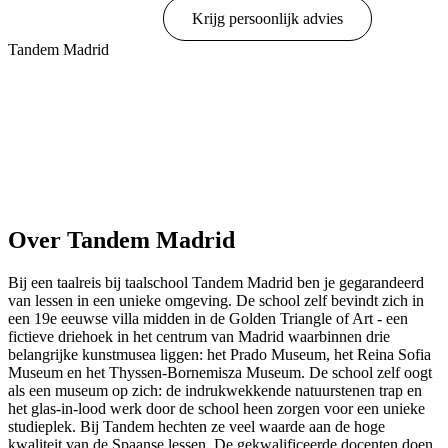
Online boeken
Krijg persoonlijk advies
Tandem Madrid
Toon opties & prijzen
Over Tandem Madrid
Bij een taalreis bij taalschool Tandem Madrid ben je gegarandeerd
van lessen in een unieke omgeving. De school zelf bevindt zich in
een 19e eeuwse villa midden in de Golden Triangle of Art - een
fictieve driehoek in het centrum van Madrid waarbinnen drie
belangrijke kunstmusea liggen: het Prado Museum, het Reina Sofia
Museum en het Thyssen-Bornemisza Museum. De school zelf oogt
als een museum op zich: de indrukwekkende natuurstenen trap en
het glas-in-lood werk door de school heen zorgen voor een unieke
studieplek. Bij Tandem hechten ze veel waarde aan de hoge
kwaliteit van de Spaanse lessen. De gekwalificeerde docenten doen