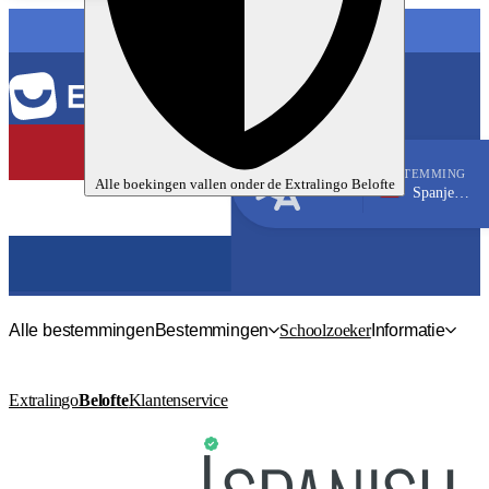
TAAL
BESTEMMING
Alle boekingen vallen onder de
Extralingo
Belofte
Spanje, Madrid
Spaans
Alle bestemmingen
Bestemmingen
Schoolzoeker
Informatie
Extralingo
Belofte
Klantenservice