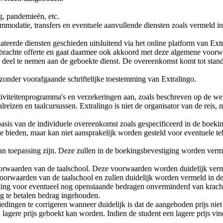
, pandemieën, etc.
commodatie, transfers en eventuele aanvullende diensten zoals vermeld i
eerde diensten geschieden uitsluitend via het online platform van Extr
gebrachte offerte en gaat daarmee ook akkoord met deze algemene voorw
deel te nemen aan de geboekte dienst. De overeenkomst komt tot stand 
zonder voorafgaande schriftelijke toestemming van Extralingo.
ctiviteitenprogramma's en verzekeringen aan, zoals beschreven op de we
lreizen en taalcursussen. Extralingo is niet de organisator van de reis, 
sis van de individuele overeenkomst zoals gespecificeerd in de boekin
 te bieden, maar kan niet aansprakelijk worden gesteld voor eventuele t
 toepassing zijn. Deze zullen in de boekingsbevestiging worden verm
orwaarden van de taalschool. Deze voorwaarden worden duidelijk vermel
oorwaarden van de taalschool en zullen duidelijk worden vermeld in de
chting voor eventueel nog openstaande bedragen onverminderd van kracht.
g te betalen bedrag ingehouden.
edingen te corrigeren wanneer duidelijk is dat de aangeboden prijs niet 
lagere prijs geboekt kan worden. Indien de student een lagere prijs vind