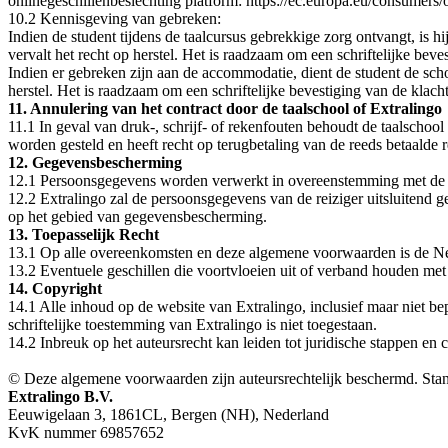
onlinegeschillenbeslechting platform: https://ec.europa.eu/consum
10.2 Kennisgeving van gebreken:
Indien de student tijdens de taalcursus gebrekkige zorg ontvangt, is h
vervalt het recht op herstel. Het is raadzaam om een schriftelijke beves
Indien er gebreken zijn aan de accommodatie, dient de student de scho
herstel. Het is raadzaam om een schriftelijke bevestiging van de klacht
11. Annulering van het contract door de taalschool of Extralingo
11.1 In geval van druk-, schrijf- of rekenfouten behoudt de taalschool
worden gesteld en heeft recht op terugbetaling van de reeds betaalde 
12. Gegevensbescherming
12.1 Persoonsgegevens worden verwerkt in overeenstemming met de pr
12.2 Extralingo zal de persoonsgegevens van de reiziger uitsluitend 
op het gebied van gegevensbescherming.
13. Toepasselijk Recht
13.1 Op alle overeenkomsten en deze algemene voorwaarden is de Ne
13.2 Eventuele geschillen die voortvloeien uit of verband houden met
14. Copyright
14.1 Alle inhoud op de website van Extralingo, inclusief maar niet be
schriftelijke toestemming van Extralingo is niet toegestaan.
14.2 Inbreuk op het auteursrecht kan leiden tot juridische stappen en
© Deze algemene voorwaarden zijn auteursrechtelijk beschermd. Sta
Extralingo B.V.
Eeuwigelaan 3, 1861CL, Bergen (NH), Nederland
KvK nummer 69857652