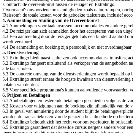
'Contract': de overeenkomst tussen de reiziger en Extralingo.
'Overmacht': onvoorziene omstandigheden zoals natuurrampen, oorlog
'Reissom': de totale kosten voor de geboekte taalcursus, inclusief ac
4. Aanmelding en Sluiting van de Overeenkomst
4.1 Aanmeldingen voor taalcursussen, accommodaties en andere gerelat
4.2 De reiziger kan zich aanmelden door het accepteren van een uit
4.3 Een aanmelding door de reiziger geldt als een bindend aanbod om 
wordt verstuurd.
4.4 De aanmelding en boeking zijn persoonlijk en niet overdraagbaar 
5. Dienstverlening
5.1 Extralingo biedt naast taalreizen ook accommodaties, transfers, a
5.2 Extralingo fungeert uitsluitend als verkoper van de aangeboden taa
alle taalscholen.
5.3 De concrete omvang van de dienstverleningen wordt bepaald op ba
5.4 Extralingo streeft ernaar de hoogste kwaliteit van dienstverlening
nalaten van derden.
5.5 Voor specifieke programma's kunnen aanvullende voorwaarden van
6. Prijzen en Betalingen
6.1 Aanbetalingen en resterende betalingen geschieden volgens de vo
6.2 Kosten voor wijzigingen aan de boeking zijn afhankelijk van de v
6.3 In geval van annulering door de student blijft de betalingsverpli
worden de transactiekosten van de gekozen betaalmethode op het teru
6.4 Extralingo behoudt zich het recht voor om typefouten in prijsaanbi
6.5 Extralingo garandeert dat dezelfde cursus nergens anders voor een 
meer informatie, zie https://extralingo.com/nl/prijsmatch-garantie.