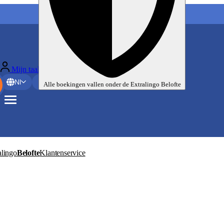
Mijn taalreizen
Nl
EUR
Alle boekingen vallen onder de
Extralingo
Belofte
alingo
Belofte
Klantenservice