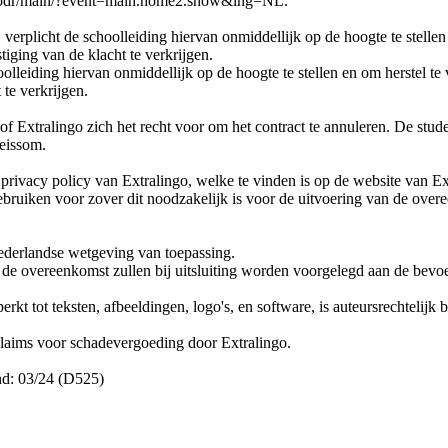
ers/odr/main/?event=main.home2.show&lng=NL.
ij verplicht de schoolleiding hiervan onmiddellijk op de hoogte te stelle
tiging van de klacht te verkrijgen.
olleiding hiervan onmiddellijk op de hoogte te stellen en om herstel te 
 te verkrijgen.
 of Extralingo zich het recht voor om het contract te annuleren. De stud
reissom.
ivacy policy van Extralingo, welke te vinden is op de website van Ex
gebruiken voor zover dit noodzakelijk is voor de uitvoering van de ov
derlandse wetgeving van toepassing.
 de overeenkomst zullen bij uitsluiting worden voorgelegd aan de bevo
perkt tot teksten, afbeeldingen, logo's, en software, is auteursrechtel
 claims voor schadevergoeding door Extralingo.
nd: 03/24 (D525)