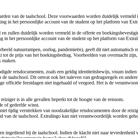
den van de taalschool. Deze voorwaarden worden duidelijk vermeld in
g in het persoonlijke account van de student op het platform van Extr
en zullen duidelijk worden vermeld in de offerte en boekingsbevestigi
 in het persoonlijke account van de student op het platform van Extral
eeld natuurrampen, oorlog, pandemieën), geeft dit niet automatisch re
 tot de prijs van het boekingsbedrag. Voorbeelden van overmacht zijn, m
k maken.
nodigde reisdocumenten, zoals een geldig identiteitsbewijs, visum indi
n de taalschool. Dit omvat ook het naleven van gedragsregels en andere r
e officiële feestdagen niet ingehaald of vergoed. Het is de verantwoord
iziger is in alle gevallen beperkt tot de hoogte van de reissom.
de of gederfde winst.
et niet tijdig verstrekken van noodzakelijke reisdocumenten door de reizi
id van de taalschool. Extralingo kan niet verantwoordelijk worden geh
n ingediend bij de taalschool. Indien de klacht niet naar tevredenheid 