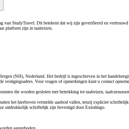
ning van StudyTravel. Dit betekent dat wij zijn geverifieerd en vertrouw
r platform zijn in taalreizen.
, Bergen (NH), Nederland. Het bedrijf is ingeschreven in het handels
elde vestigingsadres. Voor vragen of opmerkingen kunt u contact opnem
msten die worden gesloten met betrekking tot taalreizen, taalcursussen
iten het hierboven vermelde aanbod vallen, tenzij expliciet schrifteli
 uitdrukkelijk schriftelijk zijn bevestigd door Extralingo.
en worden aangeboden.