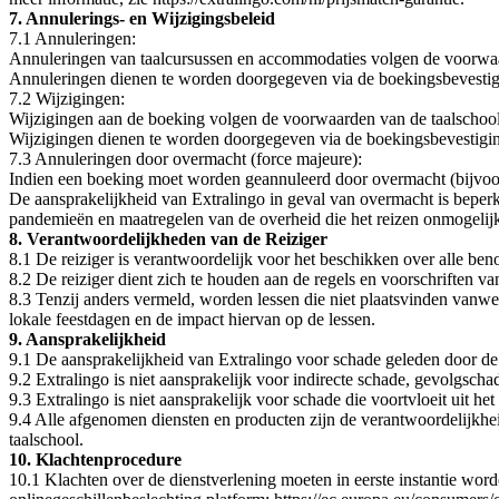
7. Annulerings- en Wijzigingsbeleid
7.1 Annuleringen:
Annuleringen van taalcursussen en accommodaties volgen de voorwaar
Annuleringen dienen te worden doorgegeven via de boekingsbevestigin
7.2 Wijzigingen:
Wijzigingen aan de boeking volgen de voorwaarden van de taalschool 
Wijzigingen dienen te worden doorgegeven via de boekingsbevestiging
7.3 Annuleringen door overmacht (force majeure):
Indien een boeking moet worden geannuleerd door overmacht (bijvoorb
De aansprakelijkheid van Extralingo in geval van overmacht is beperkt
pandemieën en maatregelen van de overheid die het reizen onmogelij
8. Verantwoordelijkheden van de Reiziger
8.1 De reiziger is verantwoordelijk voor het beschikken over alle be
8.2 De reiziger dient zich te houden aan de regels en voorschriften va
8.3 Tenzij anders vermeld, worden lessen die niet plaatsvinden vanweg
lokale feestdagen en de impact hiervan op de lessen.
9. Aansprakelijkheid
9.1 De aansprakelijkheid van Extralingo voor schade geleden door de re
9.2 Extralingo is niet aansprakelijk voor indirecte schade, gevolgscha
9.3 Extralingo is niet aansprakelijk voor schade die voortvloeit uit h
9.4 Alle afgenomen diensten en producten zijn de verantwoordelijkhe
taalschool.
10. Klachtenprocedure
10.1 Klachten over de dienstverlening moeten in eerste instantie worde