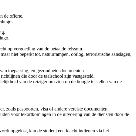
 de offerte.
alingo.
ng.
ingo.
cht op vergoeding van de betaalde reissom.
aar niet beperkt tot, natuurrampen, oorlog, terroristische aanslagen,
en van toepassing, en gezondheidsdocumenten.
ichtlijnen die door de taalschool zijn vastgesteld.
elijkheid van de reiziger om zich op de hoogte te stellen van de
ger, zoals paspoorten, visa of andere vereiste documenten.
ouden voor tekortkomingen in de uitvoering van de diensten door de
wordt opgelost, kan de student een klacht indienen via het