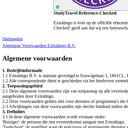
StudyTravel Reference-Checked
Extralingo is trots op de officiële erken
Checked' geeft aan dat wij een betrouwbaa
Startpagina
Algemene Voorwaarden Extralingo B.V.
Algemene voorwaarden
1. Bedrijfsinformatie
1.1 Extralingo B.V. is statutair gevestigd te Eeuwigelaan 3, 1861CL
1.2 Alle correspondentie dient te geschieden via het hierboven verm
2. Toepassingsgebied
2.1 Deze algemene voorwaarden zijn van toepassing op alle overeenko
aangeboden door Extralingo.
2.2 Deze voorwaarden gelden niet voor diensten of programma's die bu
2.3 Afwijkingen van deze voorwaarden zijn slechts bindend indien deze
3. Definities
3.1 In deze algemene voorwaarden wordt verstaan onder:
'Reiziger': de persoon die een overeenkomst aangaat met Extralingo.
'Taalschool': de instelling waar de taalcursus of gerelateerde dienst