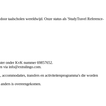
d door taalscholen wereldwijd. Onze status als 'StudyTravel Reference-
register onder KvK nummer 69857652.
en via info@extralingo.com.
, accommodaties, transfers en activiteitenprogramma's die worden
jk anders is overeengekomen.