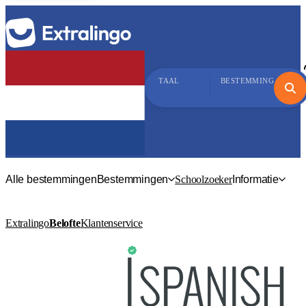
TAAL
BESTEMMING
Alle bestemmingen
Bestemmingen
Schoolzoeker
Informatie
Extralingo
Belofte
Klantenservice