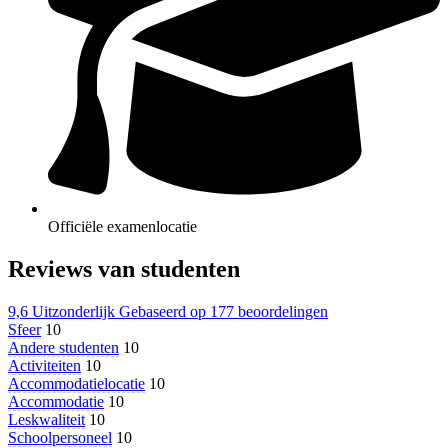
Officiële examenlocatie
Reviews van studenten
9,6
Uitzonderlijk
Gebaseerd op
177 beoordelingen
Sfeer
10
Andere studenten
10
Activiteiten
10
Accommodatielocatie
10
Accommodatie
10
Leskwaliteit
10
Schoolpersoneel
10