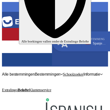
TAAL
BESTEMMING
Alle boekingen vallen onder de
Extralingo
Belofte
Spanje, Madrid
Spaans
Alle bestemmingen
Bestemmingen
Schoolzoeker
Informatie
Extralingo
Belofte
Klantenservice