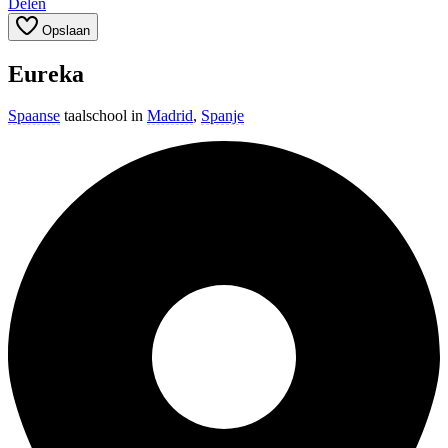
Delen
Opslaan
Eureka
Spaanse
taalschool in
Madrid
,
Spanje