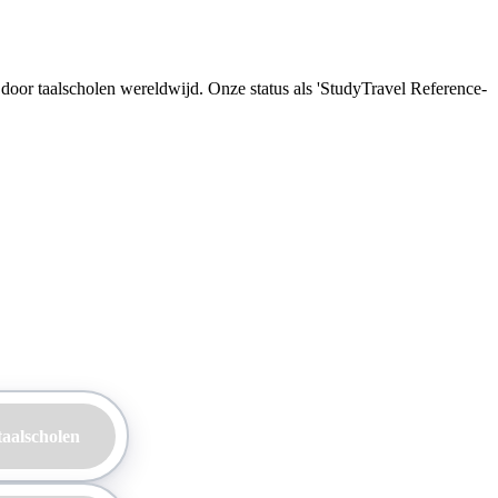
d door taalscholen wereldwijd. Onze status als 'StudyTravel Reference-
taalscholen