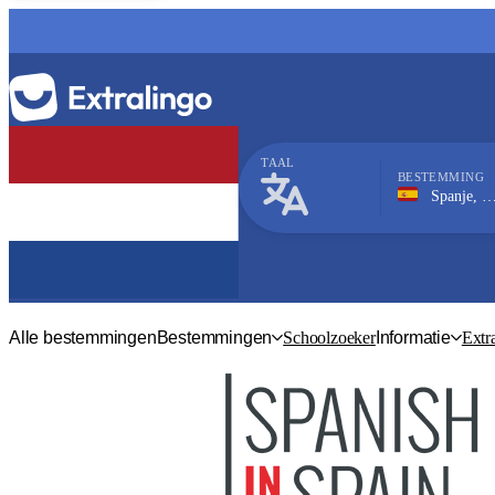
TAAL
BESTEMMING
Spanje, Barcelona
Spaans
Alle bestemmingen
Bestemmingen
Schoolzoeker
Informatie
Extr