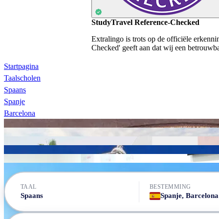
StudyTravel Reference-Checked
Extralingo is trots op de officiële erken
Checked' geeft aan dat wij een betrouwbaa
Startpagina
Taalscholen
Spaans
Spanje
Barcelona
Don Quijote Barcelona
Linguaschool Barcelona
Expanish Barcelona
Kingsbrook Idiomas
World Class Barcelona Language School
AIL Barcelona
TAAL
BESTEMMING
Spaans
Spanje, Barcelona