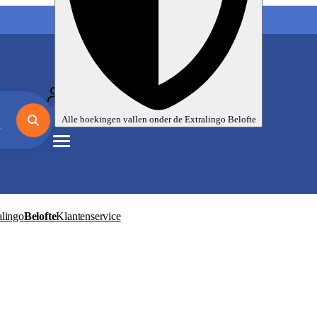
Mijn taalreizen
Nl
EUR
Alle boekingen vallen onder de
Extralingo
Belofte
alingo
Belofte
Klantenservice