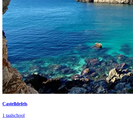
Castelldefels
1 taalschool