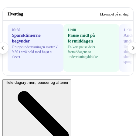
Hverdag
Eksempel på en dag
09:30
11:00
11:30
Spansktimerne
Pause midt på
Ande
begynder
formiddagen
underv
Gruppeundervisningen starter kl.
En kort pause deler
Undervis
9.30 i små hold med højst ti
formiddagens to
slutter k
elever.
undervisningsblokke.
sluttids
sprogkur
Hele dagsrytmen, pauser og aftener