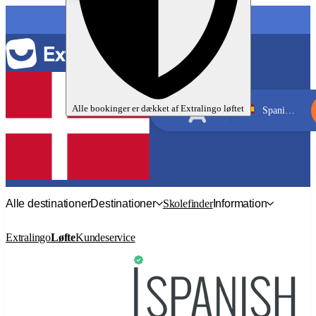
Alle bookinger er dækket af
Extralingo
løftet
Spanien, Ibiza
Spansk
Alle destinationer
Destinationer
Skolefinder
Information
Extralingo
Løfte
Kundeservice