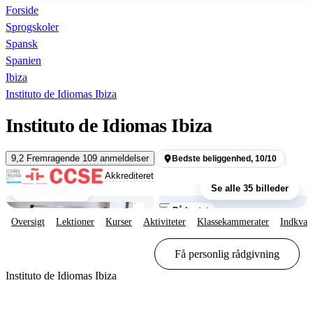
Forside
Sprogskoler
Spansk
Spanien
Ibiza
Instituto de Idiomas Ibiza
Instituto de Idiomas Ibiza
9,2
Fremragende
109 anmeldelser
Bedste beliggenhed, 10/10
Studerende
Akkrediteret
Se alle 35 billeder
Klasseværelser
På kortet
Oversigt
Lektioner
Kurser
Aktiviteter
Klassekammerater
Indkvar
Vis muligheder & priser
Få personlig rådgivning
Instituto de Idiomas Ibiza
Vis muligheder & priser