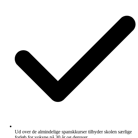
Ud over de almindelige spanskkurser tilbyder skolen særlige
forløb for voksne på 30 år og derover.