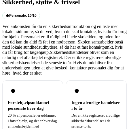
Sikkerhed, støtte & trivsel
Personale, 10/10
Ved ankomsten får du en sikkerhedsintroduktion og en liste med
lokale nødnumre, så du ved, hvem du skal kontakte, hvis du får brug
for hjælp. Personalet er til rådighed i hele skoletiden, og uden for
den tid kan du altid få fat i en nødperson. Skolen samarbejder også
med lokale sundhedsudbydere, så du har et fast kontaktpunkt, hvis
du får brug for lægehjælp.Sikkerhedshændelser bliver som en
naturlig del af arbejdet registreret. Der er ikke registreret alvorlige
sikkerhedshændelser i de seneste to år. Hvis du udebliver fra
undervisningen uden at give besked, kontakter personalet dig for at
høre, hvad der er sket.
Førstehjælpsuddannet
Ingen alvorlige hændelser
personale hver dag
i to år
20 % af personalet er uddannet
Der er ikke registreret alvorlige
i førstehjælp, og der er hver dag
sikkerhedshændelser i de
en medarbejder med
seneste to år.