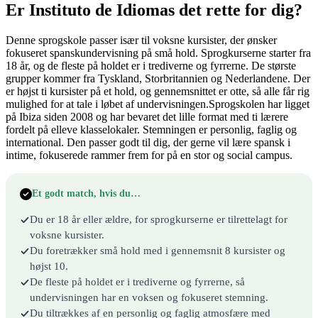
Er Instituto de Idiomas det rette for dig?
Denne sprogskole passer især til voksne kursister, der ønsker
fokuseret spanskundervisning på små hold. Sprogkurserne starter fra
18 år, og de fleste på holdet er i trediverne og fyrrerne. De største
grupper kommer fra Tyskland, Storbritannien og Nederlandene. Der
er højst ti kursister på et hold, og gennemsnittet er otte, så alle får rig
mulighed for at tale i løbet af undervisningen.Sprogskolen har ligget
på Ibiza siden 2008 og har bevaret det lille format med ti lærere
fordelt på elleve klasselokaler. Stemningen er personlig, faglig og
international. Den passer godt til dig, der gerne vil lære spansk i
intime, fokuserede rammer frem for på en stor og social campus.
Et godt match, hvis du…
Du er 18 år eller ældre, for sprogkurserne er tilrettelagt for
voksne kursister.
Du foretrækker små hold med i gennemsnit 8 kursister og
højst 10.
De fleste på holdet er i trediverne og fyrrerne, så
undervisningen har en voksen og fokuseret stemning.
Du tiltrækkes af en personlig og faglig atmosfære med