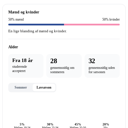
Mænd og kvinder
50% mænd
50% kvinder
En lige blanding af mænd og kvinder.
Alder
28
32
Fra 18 år
studerende
gennemsnitlig om
gennemsnitlig uden
accepteret
sommeren
for sæsonen
Sommer
Lavsæson
5%
30%
45%
20%
Mellem 18-24
Mellem 25-34
Mellem 35-50
50+