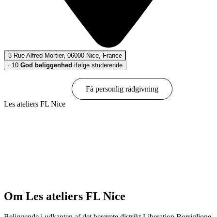
3 Rue Alfred Mortier, 06000 Nice, France
·
10
God beliggenhed
ifølge studerende
Book online
Få personlig rådgivning
Les ateliers FL Nice
Vis muligheder & priser
Om Les ateliers FL Nice
Beliggende i udkanten af det berømte distrikt Liberation Borriglione