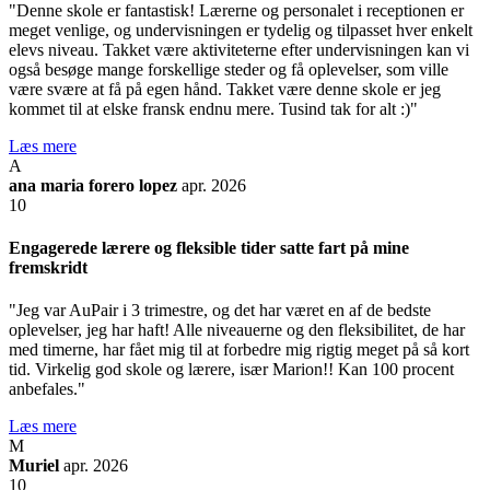
"Denne skole er fantastisk! Lærerne og personalet i receptionen er
meget venlige, og undervisningen er tydelig og tilpasset hver enkelt
elevs niveau. Takket være aktiviteterne efter undervisningen kan vi
også besøge mange forskellige steder og få oplevelser, som ville
være svære at få på egen hånd. Takket være denne skole er jeg
kommet til at elske fransk endnu mere. Tusind tak for alt :)"
Læs mere
A
ana maria forero lopez
apr. 2026
10
Engagerede lærere og fleksible tider satte fart på mine
fremskridt
"Jeg var AuPair i 3 trimestre, og det har været en af de bedste
oplevelser, jeg har haft! Alle niveauerne og den fleksibilitet, de har
med timerne, har fået mig til at forbedre mig rigtig meget på så kort
tid. Virkelig god skole og lærere, især Marion!! Kan 100 procent
anbefales."
Læs mere
M
Muriel
apr. 2026
10