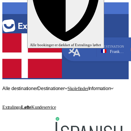
SPROG
Alle bookinger er dækket af
Extralingo
løftet
DESTINATION
Frankrig, Nice
Fransk
Alle destinationer
Destinationer
Skolefinder
Information
Extralingo
Løfte
Kundeservice