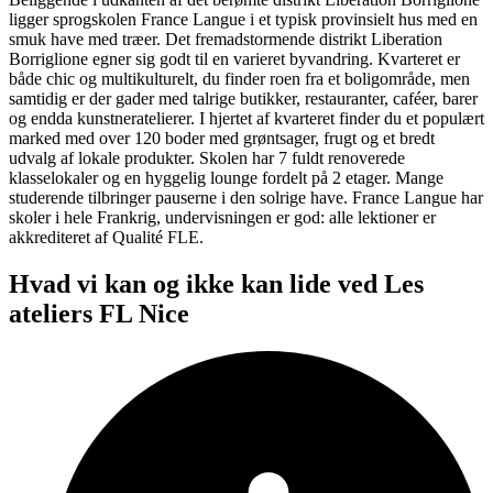
ligger sprogskolen France Langue i et typisk provinsielt hus med en
smuk have med træer. Det fremadstormende distrikt Liberation
Borriglione egner sig godt til en varieret byvandring. Kvarteret er
både chic og multikulturelt, du finder roen fra et boligområde, men
samtidig er der gader med talrige butikker, restauranter, caféer, barer
og endda kunstneratelierer. I hjertet af kvarteret finder du et populært
marked med over 120 boder med grøntsager, frugt og et bredt
udvalg af lokale produkter. Skolen har 7 fuldt renoverede
klasselokaler og en hyggelig lounge fordelt på 2 etager. Mange
studerende tilbringer pauserne i den solrige have. France Langue har
skoler i hele Frankrig, undervisningen er god: alle lektioner er
akkrediteret af Qualité FLE.
Hvad vi kan og ikke kan lide ved Les
ateliers FL Nice