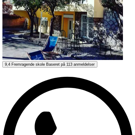
Les ateliers FL Nice
9,4
Fremragende skole
Baseret på
113 anmeldelser
9,4
Fremragende
Baseret på
113 anmeldelser
Vis muligheder & priser
Få personlig rådgivning