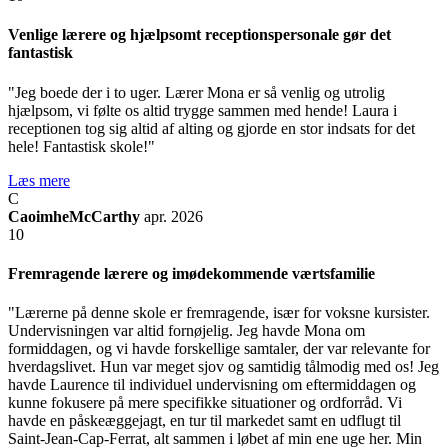
Venlige lærere og hjælpsomt receptionspersonale gør det
fantastisk
"Jeg boede der i to uger. Lærer Mona er så venlig og utrolig
hjælpsom, vi følte os altid trygge sammen med hende! Laura i
receptionen tog sig altid af alting og gjorde en stor indsats for det
hele! Fantastisk skole!"
Læs mere
C
CaoimheMcCarthy
apr. 2026
10
Fremragende lærere og imødekommende værtsfamilie
"Lærerne på denne skole er fremragende, især for voksne kursister.
Undervisningen var altid fornøjelig. Jeg havde Mona om
formiddagen, og vi havde forskellige samtaler, der var relevante for
hverdagslivet. Hun var meget sjov og samtidig tålmodig med os! Jeg
havde Laurence til individuel undervisning om eftermiddagen og
kunne fokusere på mere specifikke situationer og ordforråd. Vi
havde en påskeæggejagt, en tur til markedet samt en udflugt til
Saint-Jean-Cap-Ferrat, alt sammen i løbet af min ene uge her. Min