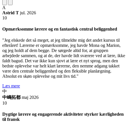
A
Astrid T
jul. 2026
10
Opmærksomme lærere og en fantastisk central beliggenhed
"Jeg elskede det så meget, at jeg tilmeldte mig det andet kursus til
efteråret! Lærerne er opmærksomme, jeg havde Mona og Marion,
og jeg holdt af dem begge. De sørgede altid for, at gruppen
arbejdede sammen, og at de, der havde lidt sværere ved at lære, ikke
faldt bagud. Det var ikke kun sjovt at lære et nyt sprog, men den
bedste oplevelse var helt klart lærerne, den nemme adgang takket
være den centrale beliggenhed og den fleksible planlægning.
Absolut en skøn oplevelse og mit livs tid."
Læs mere
中
中嶋拓都
maj 2026
10
Dygtige lærere og engagerende aktiviteter styrker kærligheden
til fransk