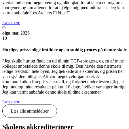
værtsfamilie var meget venlig og altid glad for at tale med mig om
morgenen og om aftenen for at hjælpe mig med mit fransk. Jeg kan
varmt anbefale Les Ateliers Fl Nice!"
Læs mere
O
olga
mar. 2026
10
Hurtige, prisvenlige testtider og en smidig proces på denne skole
"Jeg skulle hurtigt finde en tid til min TCF-sprogtest, og en af mine
kolleger anbefalede denne skole til mig. Den havde den nærmeste
ledige testdato i hele byen. Jeg tjekkede alle skolerne, og prisen her
var også den billigste. Alt var meget velorganiseret. Al
kommunikation foregik via e-mail, og forløbet under testen gik glat.
Jeg modtog mine resultater på kun 10 dage, hvilket var super hurtigt.
Jeg kan varmt anbefale denne skole til dine eksamener."
Læs mere
Læs alle anmeldelser
Skolens akkrediteringer