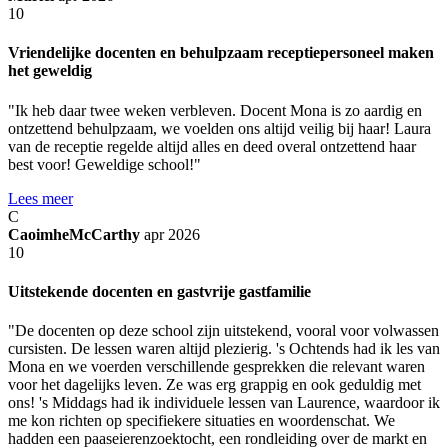
10
Vriendelijke docenten en behulpzaam receptiepersoneel maken
het geweldig
"Ik heb daar twee weken verbleven. Docent Mona is zo aardig en
ontzettend behulpzaam, we voelden ons altijd veilig bij haar! Laura
van de receptie regelde altijd alles en deed overal ontzettend haar
best voor! Geweldige school!"
Lees meer
C
CaoimheMcCarthy
apr 2026
10
Uitstekende docenten en gastvrije gastfamilie
"De docenten op deze school zijn uitstekend, vooral voor volwassen
cursisten. De lessen waren altijd plezierig. 's Ochtends had ik les van
Mona en we voerden verschillende gesprekken die relevant waren
voor het dagelijks leven. Ze was erg grappig en ook geduldig met
ons! 's Middags had ik individuele lessen van Laurence, waardoor ik
me kon richten op specifiekere situaties en woordenschat. We
hadden een paaseierenzoektocht, een rondleiding over de markt en