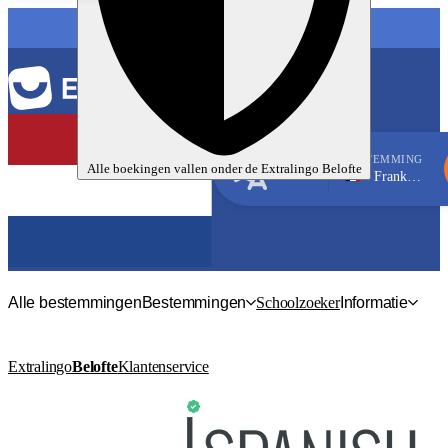
TAAL
BESTEMMING
Alle boekingen vallen onder de
Extralingo
Belofte
Frankrijk, Nice
Frans
Alle bestemmingen
Bestemmingen
Schoolzoeker
Informatie
Extralingo
Belofte
Klantenservice