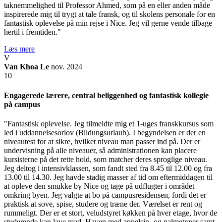
taknemmelighed til Professor Ahmed, som på en eller anden måde
inspirerede mig til trygt at tale fransk, og til skolens personale for en
fantastisk oplevelse på min rejse i Nice. Jeg vil gerne vende tilbage
hertil i fremtiden."
Læs mere
V
Van Khoa Le
nov. 2024
10
Engagerede lærere, central beliggenhed og fantastisk kollegie
på campus
"Fantastisk oplevelse. Jeg tilmeldte mig et 1-uges franskkursus som
led i uddannelsesorlov (Bildungsurlaub). I begyndelsen er der en
niveautest for at sikre, hvilket niveau man passer ind på. Der er
undervisning på alle niveauer, så administrationen kan placere
kursisterne på det rette hold, som matcher deres sproglige niveau.
Jeg deltog i intensivklassen, som fandt sted fra 8.45 til 12.00 og fra
13.00 til 14.30. Jeg havde stadig masser af tid om eftermiddagen til
at opleve den smukke by Nice og tage på udflugter i området
omkring byen. Jeg valgte at bo på campusresidensen, fordi det er
praktisk at sove, spise, studere og træne der. Værelset er rent og
rummeligt. Der er et stort, veludstyret køkken på hver etage, hvor de
studerende kan lave mad. Haven med appelsin- og palmetræer samt