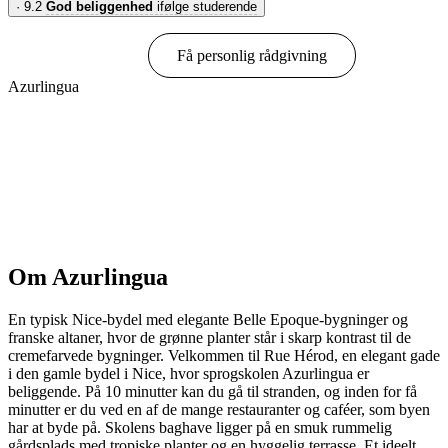
·
9.2
God beliggenhed
ifølge studerende
Book online
Få personlig rådgivning
Azurlingua
Vis muligheder & priser
Om Azurlingua
En typisk Nice-bydel med elegante Belle Epoque-bygninger og
franske altaner, hvor de grønne planter står i skarp kontrast til de
cremefarvede bygninger. Velkommen til Rue Hérod, en elegant gade
i den gamle bydel i Nice, hvor sprogskolen Azurlingua er
beliggende. På 10 minutter kan du gå til stranden, og inden for få
minutter er du ved en af de mange restauranter og caféer, som byen
har at byde på. Skolens baghave ligger på en smuk rummelig
gårdsplads med tropiske planter og en hyggelig terrasse. Et ideelt