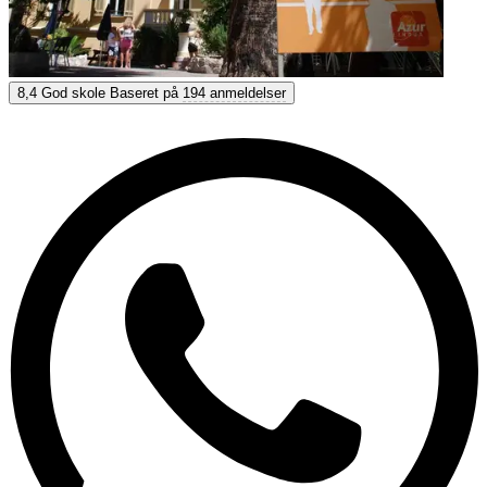
Azurlingua
8,4
God skole
Baseret på
194 anmeldelser
8,4
God
Baseret på
194 anmeldelser
Vis muligheder & priser
Få personlig rådgivning