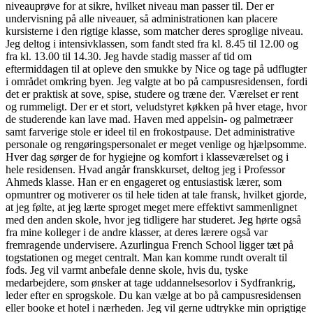
niveauprøve for at sikre, hvilket niveau man passer til. Der er
undervisning på alle niveauer, så administrationen kan placere
kursisterne i den rigtige klasse, som matcher deres sproglige niveau.
Jeg deltog i intensivklassen, som fandt sted fra kl. 8.45 til 12.00 og
fra kl. 13.00 til 14.30. Jeg havde stadig masser af tid om
eftermiddagen til at opleve den smukke by Nice og tage på udflugter
i området omkring byen. Jeg valgte at bo på campusresidensen, fordi
det er praktisk at sove, spise, studere og træne der. Værelset er rent
og rummeligt. Der er et stort, veludstyret køkken på hver etage, hvor
de studerende kan lave mad. Haven med appelsin- og palmetræer
samt farverige stole er ideel til en frokostpause. Det administrative
personale og rengøringspersonalet er meget venlige og hjælpsomme.
Hver dag sørger de for hygiejne og komfort i klasseværelset og i
hele residensen. Hvad angår franskkurset, deltog jeg i Professor
Ahmeds klasse. Han er en engageret og entusiastisk lærer, som
opmuntrer og motiverer os til hele tiden at tale fransk, hvilket gjorde,
at jeg følte, at jeg lærte sproget meget mere effektivt sammenlignet
med den anden skole, hvor jeg tidligere har studeret. Jeg hørte også
fra mine kolleger i de andre klasser, at deres lærere også var
fremragende undervisere. Azurlingua French School ligger tæt på
togstationen og meget centralt. Man kan komme rundt overalt til
fods. Jeg vil varmt anbefale denne skole, hvis du, tyske
medarbejdere, som ønsker at tage uddannelsesorlov i Sydfrankrig,
leder efter en sprogskole. Du kan vælge at bo på campusresidensen
eller booke et hotel i nærheden. Jeg vil gerne udtrykke min oprigtige