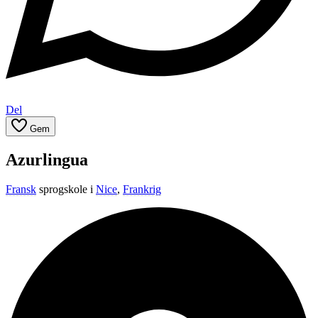
Del
Gem
Azurlingua
Fransk
sprogskole i
Nice
,
Frankrig