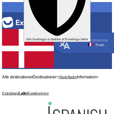
SPROG
Alle bookinger er dækket af
Extralingo
løftet
DESTINATION
Frankrig, Nice
Fransk
Alle destinationer
Destinationer
Skolefinder
Information
Extralingo
Løfte
Kundeservice