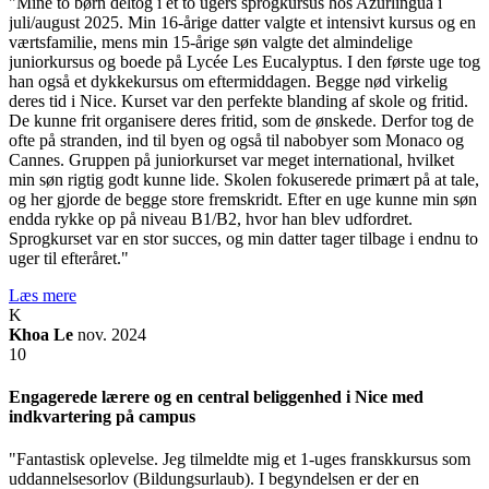
"Mine to børn deltog i et to ugers sprogkursus hos Azurlingua i
juli/august 2025. Min 16-årige datter valgte et intensivt kursus og en
værtsfamilie, mens min 15-årige søn valgte det almindelige
juniorkursus og boede på Lycée Les Eucalyptus. I den første uge tog
han også et dykkekursus om eftermiddagen. Begge nød virkelig
deres tid i Nice. Kurset var den perfekte blanding af skole og fritid.
De kunne frit organisere deres fritid, som de ønskede. Derfor tog de
ofte på stranden, ind til byen og også til nabobyer som Monaco og
Cannes. Gruppen på juniorkurset var meget international, hvilket
min søn rigtig godt kunne lide. Skolen fokuserede primært på at tale,
og her gjorde de begge store fremskridt. Efter en uge kunne min søn
endda rykke op på niveau B1/B2, hvor han blev udfordret.
Sprogkurset var en stor succes, og min datter tager tilbage i endnu to
uger til efteråret."
Læs mere
K
Khoa Le
nov. 2024
10
Engagerede lærere og en central beliggenhed i Nice med
indkvartering på campus
"Fantastisk oplevelse. Jeg tilmeldte mig et 1-uges franskkursus som
uddannelsesorlov (Bildungsurlaub). I begyndelsen er der en