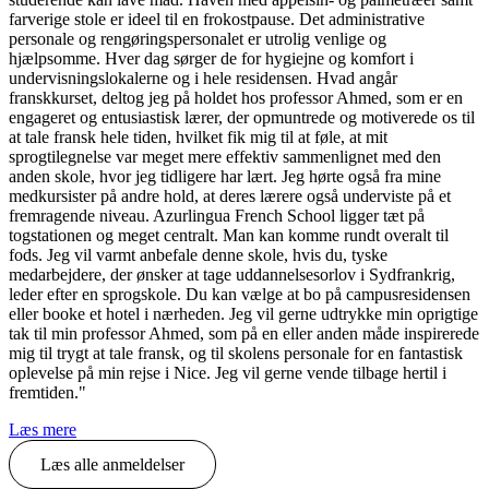
farverige stole er ideel til en frokostpause. Det administrative
personale og rengøringspersonalet er utrolig venlige og
hjælpsomme. Hver dag sørger de for hygiejne og komfort i
undervisningslokalerne og i hele residensen. Hvad angår
franskkurset, deltog jeg på holdet hos professor Ahmed, som er en
engageret og entusiastisk lærer, der opmuntrede og motiverede os til
at tale fransk hele tiden, hvilket fik mig til at føle, at mit
sprogtilegnelse var meget mere effektiv sammenlignet med den
anden skole, hvor jeg tidligere har lært. Jeg hørte også fra mine
medkursister på andre hold, at deres lærere også underviste på et
fremragende niveau. Azurlingua French School ligger tæt på
togstationen og meget centralt. Man kan komme rundt overalt til
fods. Jeg vil varmt anbefale denne skole, hvis du, tyske
medarbejdere, der ønsker at tage uddannelsesorlov i Sydfrankrig,
leder efter en sprogskole. Du kan vælge at bo på campusresidensen
eller booke et hotel i nærheden. Jeg vil gerne udtrykke min oprigtige
tak til min professor Ahmed, som på en eller anden måde inspirerede
mig til trygt at tale fransk, og til skolens personale for en fantastisk
oplevelse på min rejse i Nice. Jeg vil gerne vende tilbage hertil i
fremtiden."
Læs mere
Læs alle anmeldelser