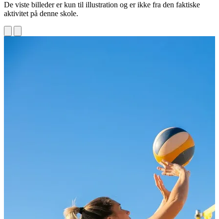
De viste billeder er kun til illustration og er ikke fra den faktiske
aktivitet på denne skole.