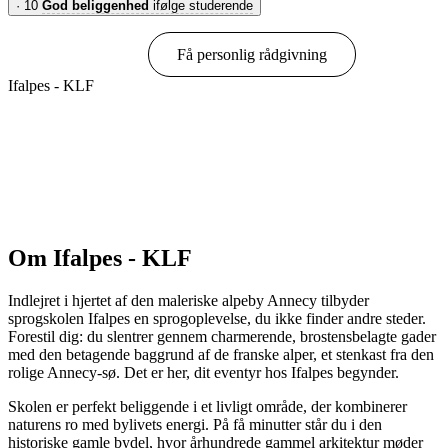
·
10
God beliggenhed
ifølge studerende
Book online
Få personlig rådgivning
Ifalpes - KLF
Vis muligheder & priser
Om Ifalpes - KLF
Indlejret i hjertet af den maleriske alpeby Annecy tilbyder
sprogskolen Ifalpes en sprogoplevelse, du ikke finder andre steder.
Forestil dig: du slentrer gennem charmerende, brostensbelagte gader
med den betagende baggrund af de franske alper, et stenkast fra den
rolige Annecy-sø. Det er her, dit eventyr hos Ifalpes begynder.
Skolen er perfekt beliggende i et livligt område, der kombinerer
naturens ro med bylivets energi. På få minutter står du i den
historiske gamle bydel, hvor århundrede gammel arkitektur møder