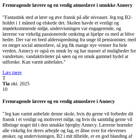
Fremragende lærere og en venlig atmosfære i smukke Annecy
"Fantastisk sted at lære og øve fransk på alle niveauer. Jeg tog B2-
holdet i 1 måned og elskede det. Skolen havde et venligt og
imødekommende miljø, undervisningen var engagerende, og
lærerne var virkelig passionerede omkring at hjælpe os med at blive
bedre. Der var en bred aldersspredning fra unge til pensionister, med
en meget social atmosfære, så jeg fik mange nye venner fra hele
verden. Annecy er også en smuk by og har masser af muligheder for
vandreture, vandaktiviteter på søen og en smuk gammel bydel at
udforske. Kan varmt anbefales."
Læs mere
T
Tia
okt. 2025
10
Fremragende lærere og en venlig atmosfære i Annecy
"Jeg kan varmt anbefale denne skole, hvis du gerne vil forbedre dit
fransk i et venligt og motiveret miljø, og hvis du samtidig gerne vil
tilbringe noget tid i den smukke bjergby Annecy. Lærerne brænder
alle virkelig for deres arbejde og fag, er åbne over for elevernes
ønsker, og undervisningen, B2 i mit tilfælde, er en god blanding af