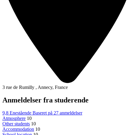
3 rue de Rumilly , Annecy, France
Anmeldelser fra studerende
9,8
Enestående
Baseret på
27 anmeldelser
Atmosphere
10
Other students
10
Accommodation
10
School location
10