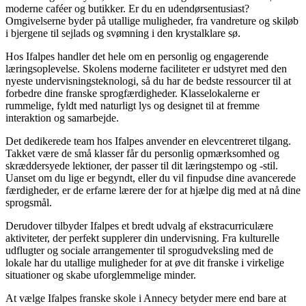
moderne caféer og butikker. Er du en udendørsentusiast?
Omgivelserne byder på utallige muligheder, fra vandreture og skiløb
i bjergene til sejlads og svømning i den krystalklare sø.
Hos Ifalpes handler det hele om en personlig og engagerende
læringsoplevelse. Skolens moderne faciliteter er udstyret med den
nyeste undervisningsteknologi, så du har de bedste ressourcer til at
forbedre dine franske sprogfærdigheder. Klasselokalerne er
rummelige, fyldt med naturligt lys og designet til at fremme
interaktion og samarbejde.
Det dedikerede team hos Ifalpes anvender en elevcentreret tilgang.
Takket være de små klasser får du personlig opmærksomhed og
skræddersyede lektioner, der passer til dit læringstempo og -stil.
Uanset om du lige er begyndt, eller du vil finpudse dine avancerede
færdigheder, er de erfarne lærere der for at hjælpe dig med at nå dine
sprogsmål.
Derudover tilbyder Ifalpes et bredt udvalg af ekstracurriculære
aktiviteter, der perfekt supplerer din undervisning. Fra kulturelle
udflugter og sociale arrangementer til sprogudveksling med de
lokale har du utallige muligheder for at øve dit franske i virkelige
situationer og skabe uforglemmelige minder.
At vælge Ifalpes franske skole i Annecy betyder mere end bare at