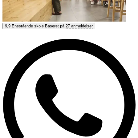
Ifalpes - KLF
9,9
Enestående skole
Baseret på
27 anmeldelser
9,9
Enestående
Baseret på
27 anmeldelser
Vis muligheder & priser
Få personlig rådgivning