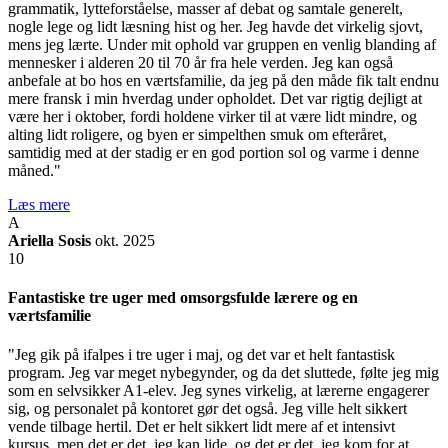
grammatik, lytteforståelse, masser af debat og samtale generelt,
nogle lege og lidt læsning hist og her. Jeg havde det virkelig sjovt,
mens jeg lærte. Under mit ophold var gruppen en venlig blanding af
mennesker i alderen 20 til 70 år fra hele verden. Jeg kan også
anbefale at bo hos en værtsfamilie, da jeg på den måde fik talt endnu
mere fransk i min hverdag under opholdet. Det var rigtig dejligt at
være her i oktober, fordi holdene virker til at være lidt mindre, og
alting lidt roligere, og byen er simpelthen smuk om efteråret,
samtidig med at der stadig er en god portion sol og varme i denne
måned."
Læs mere
A
Ariella Sosis
okt. 2025
10
Fantastiske tre uger med omsorgsfulde lærere og en
værtsfamilie
"Jeg gik på ifalpes i tre uger i maj, og det var et helt fantastisk
program. Jeg var meget nybegynder, og da det sluttede, følte jeg mig
som en selvsikker A1-elev. Jeg synes virkelig, at lærerne engagerer
sig, og personalet på kontoret gør det også. Jeg ville helt sikkert
vende tilbage hertil. Det er helt sikkert lidt mere af et intensivt
kursus, men det er det, jeg kan lide, og det er det, jeg kom for at