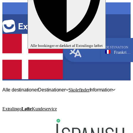
SPROG
Alle bookinger er dækket af
Extralingo
løftet
DESTINATION
Frankrig, Annecy
Fransk
Alle destinationer
Destinationer
Skolefinder
Information
Extralingo
Løfte
Kundeservice