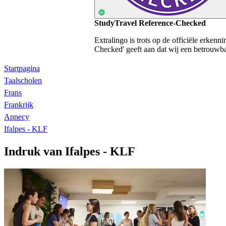
StudyTravel Reference-Checked
Extralingo is trots op de officiële erken
Checked' geeft aan dat wij een betrouwbaa
Startpagina
Taalscholen
Frans
Frankrijk
Annecy
Ifalpes - KLF
Indruk van Ifalpes - KLF