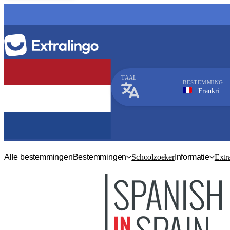
TAAL
BESTEMMING
Frankrijk, Annecy
Frans
Alle bestemmingen
Bestemmingen
Schoolzoeker
Informatie
Extr