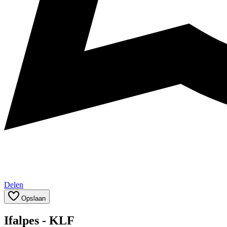
Delen
Opslaan
Ifalpes - KLF