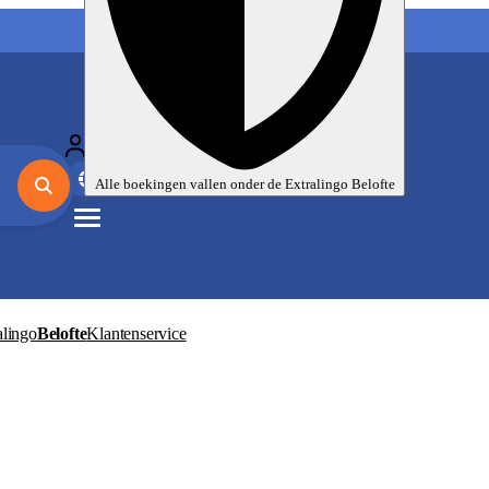
Mijn taalreizen
Nl
EUR
Alle boekingen vallen onder de
Extralingo
Belofte
alingo
Belofte
Klantenservice