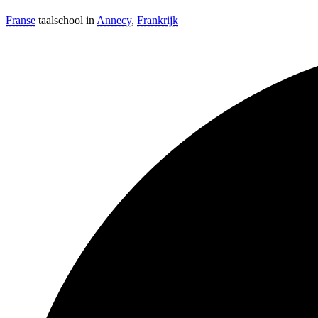
Franse
taalschool in
Annecy
,
Frankrijk