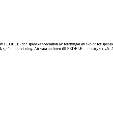
nnas av FEDELE (den spanska federation av föreningar av skolor för span
 språkundervisning. Att vara ansluten till FEDELE understryker vårt åta