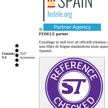
FEDELE partner
Extralingo är stolt över att officiellt erkä
som följer de högsta standarderna inom spansk
Spanien.
Utmärkt
3547
9.4
recensioner