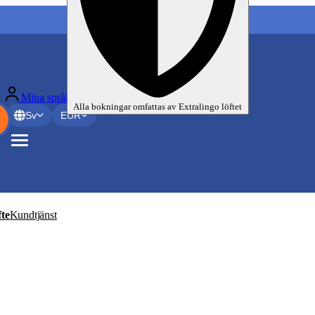
Mina språkresor
Alla bokningar omfattas av
Extralingo
löftet
Sv
EUR
te
Kundtjänst