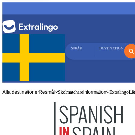
SPRÅK
DESTINATION
Alla destinationer
Resmål
Skolmatchare
Information
Extralingo
Löf