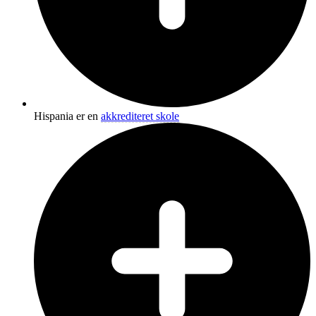
Hispania er en
akkrediteret skole