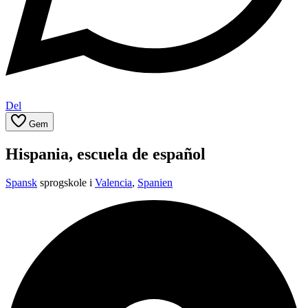
Del
Gem
Hispania, escuela de español
Spansk
sprogskole i
Valencia
,
Spanien