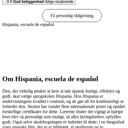
·
9.8
God beliggenhed
ifølge studerende
Book online
Få personlig rådgivning
Hispania, escuela de español
Vis muligheder & priser
Om Hispania, escuela de español
Den, der virkelig ønsker at lære at tale spansk hurtigt, effektivt og
godt, skal vælge sprogskolen Hispania. Hos Hispania er
undervisningens kvalitet i centrum, og de gør alt for kontinuerligt at
forbedre den. Skolen har vundet flere internationale priser og opnået
forskellige certifikater for dette. Lærerne finder det vigtigt at hjælpe
hver elev så personligt som muligt, så alles læringsbehov opfyldes
godt. Også selve skolebygningen er indrettet til dette: i en biografsal
vises spanske film, der er et bibliotek, et studierum og to