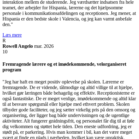
interaktion mellem de studerende. Jeg værdsætter indsatsen fra hele
teamet, der arbejder for Hispania, lærerne og det hjælpsomme
personale i kommunikationsafdelingen og receptionen. Jeg mener, at
Hispania er den bedste skole i Valencia, og jeg kan varmt anbefale
den."
Læs mere
R
Rowell Angelo
mar. 2026
10
Fremragende lærere og et imødekommende, velorganiseret
program
"Jeg har haft en meget positiv oplevelse på skolen. Lærerne er
fremragende. De er vidende, tålmodige og altid villige til at hjælpe,
hvilket gør læringen både behagelig og effektiv. Receptionisterne er
også fantastiske. De er meget venlige, imødekommende og altid klar
til at besvare spørgsmål eller hjælpe med ethvert problem. Skolen
tilbyder gode faciliteter, og jeg sætter virkelig pris på den omsorg og
organisering, der ligger bag både undervisningen og de ugentlige
aktiviteter. Alt fungerer gnidningsfrit, og personalet får dig til at føle
dig velkommen og støttet hele tiden. Den eneste udfordring, jeg er
stødt på, er parkering. Hvis man kommer i bil, kan det være meget
svært at finde en plads i nærheden, hvilket kan være upraktisk.