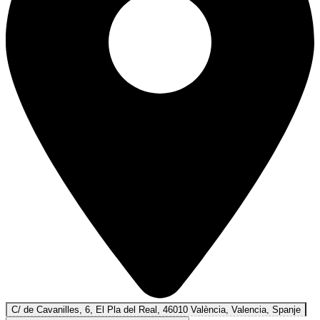
C/ de Cavanilles, 6, El Pla del Real, 46010 València, Valencia, Spanje