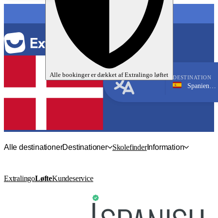
SPROG
Alle bookinger er dækket af
Extralingo
løftet
DESTINATION
Spanien, Valencia
Spansk
Alle destinationer
Destinationer
Skolefinder
Information
Extralingo
Løfte
Kundeservice