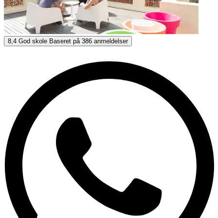
Hispania, escuela de español
8,4
God skole
Baseret på
386 anmeldelser
8,4
God
Baseret på
386 anmeldelser
Vis muligheder & priser
Få personlig rådgivning