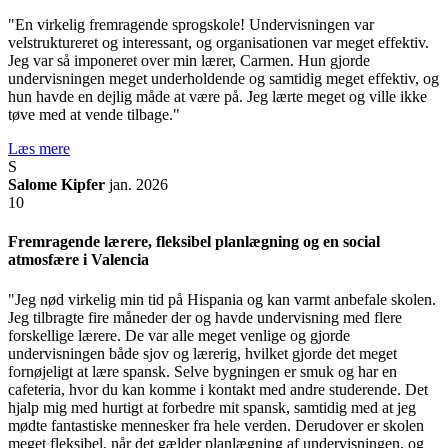
"En virkelig fremragende sprogskole! Undervisningen var
velstruktureret og interessant, og organisationen var meget effektiv.
Jeg var så imponeret over min lærer, Carmen. Hun gjorde
undervisningen meget underholdende og samtidig meget effektiv, og
hun havde en dejlig måde at være på. Jeg lærte meget og ville ikke
tøve med at vende tilbage."
Læs mere
S
Salome Kipfer
jan. 2026
10
Fremragende lærere, fleksibel planlægning og en social
atmosfære i Valencia
"Jeg nød virkelig min tid på Hispania og kan varmt anbefale skolen.
Jeg tilbragte fire måneder der og havde undervisning med flere
forskellige lærere. De var alle meget venlige og gjorde
undervisningen både sjov og lærerig, hvilket gjorde det meget
fornøjeligt at lære spansk. Selve bygningen er smuk og har en
cafeteria, hvor du kan komme i kontakt med andre studerende. Det
hjalp mig med hurtigt at forbedre mit spansk, samtidig med at jeg
mødte fantastiske mennesker fra hele verden. Derudover er skolen
meget fleksibel, når det gælder planlægning af undervisningen, og