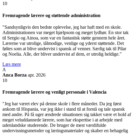
10
Fremragende lærere og støttende administration
"Sandsynligvis den bedste oplevelse, jeg har haft med en skole.
Administrationen var meget hjælpsom og meget lydhør. En stor tak
til Sergio og Ainoa, som var en fantastisk støtte gennem hele året.
Lærerne var utrolige, tålmodige, venlige og yderst støttende. Det
føltes som at blive undervist i spansk af venner. Særlig tak til Pilar
og Noelia. Alle, der bliver undervist af dem, er utrolig heldige."
Læs mere
A
Anca Borza
apr. 2026
10
Fremragende lærere og venligt personale i Valencia
"Jeg har været elev på denne skole i flere måneder. Da jeg først
ankom til Hispania, var jeg ikke i stand til at forstå og tale spansk
med andre. På få uger ændrede situationen sig takket være et hold af
meget veluddannede lærere, som har ekspertise i at arbejde med
udenlandske studerende. De bruger de mest værdifulde
undervisningsmetoder og læringsmaterialer og skaber en behagelig