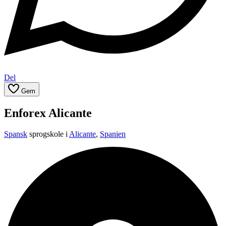
Del
Gem
Enforex Alicante
Spansk
sprogskole i
Alicante
,
Spanien