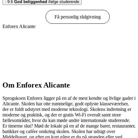
·
9.6
God beliggenhed
ifølge studerende
Book online
Få personlig rådgivning
Enforex Alicante
Vis muligheder & priser
Om Enforex Alicante
Sprogskoen Enforex ligger på en af de mest kendte og livlige gader i
Alicante. Skolen har otte rummelige, godt oplyste klasseværelser,
der er fuldt udstyret med moderne teknologi. Skolens indretning er
moderne og praktisk, og der er gratis Wi-Fi overalt samt store
fællesområder, hvor du kan møde andre internationale studerende.
Er timerne slut? Mød de lokale på en af de mange barer, restauranter,
butikker og caféer omkring skolen. Skolen har udsigt over
Middelhavet, og efter en kort gåtur er du på stranden eller ved