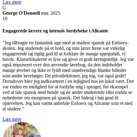
Læs mere
G
George O'Donnell
mar. 2025
10
Engagerede lærere og intensiv fordybelse i Alicante
"Jeg tilbragte en fantastisk uge med at studere spansk på Enforex-
skolen. Jeg studerede på et hold, og min lærer Irene var virkelig
engagerende og rigtig god til at forklare de mange spørgsmål, vi
havde. Klasselokalerne er lyse og giver et godt læringsmiljø. Jeg var
også imponeret over den anvendte lærebog, da den indeholder
mange øvelser og ikke er fyldt med unødvendige blanke billeder
som andre lærebøger. De privatlektioner, jeg tog, var også gode!
Derudover blev jeg indkvarteret i en lejlighed hos en lokal vært. Det
var endnu en mulighed for at fordybe mig i sproget, for eksempel
ved at tale spansk med hende og de andre studerende eller endda se
nyhederne om morgenen på spansk. Det bidrog i høj grad til
oplevelsen. Jeg kan varmt anbefale Enforex og Alicante som et sted
at studere."
Læs mere