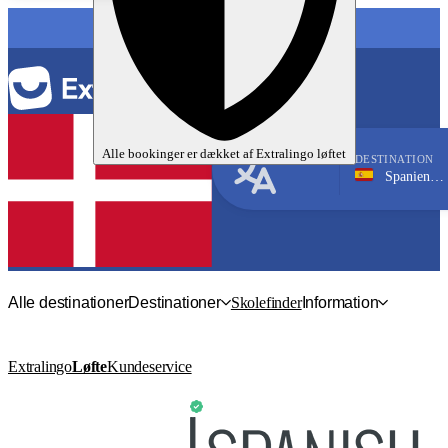
SPROG
Alle bookinger er dækket af
Extralingo
løftet
DESTINATION
Spanien, Alicante
Spansk
Alle destinationer
Destinationer
Skolefinder
Information
Extralingo
Løfte
Kundeservice