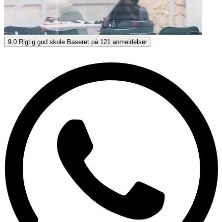
Enforex Alicante
9,0
Rigtig god skole
Baseret på
121 anmeldelser
9,0
Rigtig god
Baseret på
121 anmeldelser
Vis muligheder & priser
Få personlig rådgivning