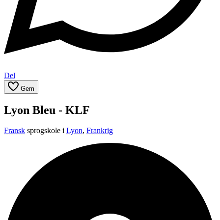
Del
Gem
Lyon Bleu - KLF
Fransk
sprogskole i
Lyon
,
Frankrig