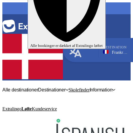
SPROG
Alle bookinger er dækket af
Extralingo
løftet
DESTINATION
Frankrig, Lyon
Fransk
Alle destinationer
Destinationer
Skolefinder
Information
Extralingo
Løfte
Kundeservice