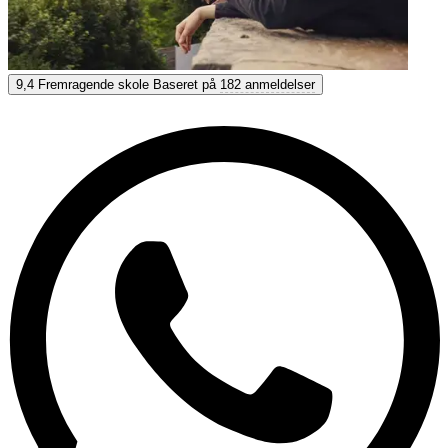
Lyon Bleu - KLF
9,4
Fremragende skole
Baseret på
182 anmeldelser
9,4
Fremragende
Baseret på
182 anmeldelser
Vis muligheder & priser
Få personlig rådgivning