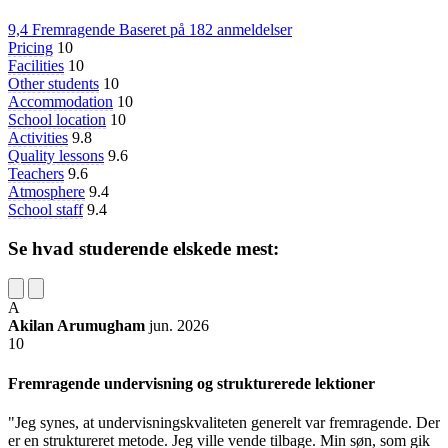
9,4
Fremragende
Baseret på
182 anmeldelser
Pricing
10
Facilities
10
Other students
10
Accommodation
10
School location
10
Activities
9.8
Quality lessons
9.6
Teachers
9.6
Atmosphere
9.4
School staff
9.4
Se hvad studerende elskede mest:
A
Akilan Arumugham
jun. 2026
10
Fremragende undervisning og strukturerede lektioner
"Jeg synes, at undervisningskvaliteten generelt var fremragende. Der
er en struktureret metode. Jeg ville vende tilbage. Min søn, som gik