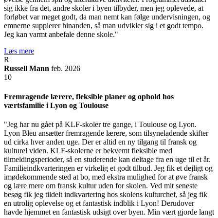
sig ikke fra det, andre skoler i byen tilbyder, men jeg oplevede, at
forløbet var meget godt, da man nemt kan følge undervisningen, og
emnerne supplerer hinanden, så man udvikler sig i et godt tempo.
Jeg kan varmt anbefale denne skole."
Læs mere
R
Russell Mann
feb. 2026
10
Fremragende lærere, fleksible planer og ophold hos
værtsfamilie i Lyon og Toulouse
"Jeg har nu gået på KLF-skoler tre gange, i Toulouse og Lyon.
Lyon Bleu ansætter fremragende lærere, som tilsyneladende skifter
ud cirka hver anden uge. Der er altid en ny tilgang til fransk og
kulturel viden. KLF-skolerne er bekvemt fleksible med
tilmeldingsperioder, så en studerende kan deltage fra en uge til et år.
Familieindkvarteringen er virkelig et godt tilbud. Jeg fik et dejligt og
imødekommende sted at bo, med ekstra mulighed for at øve fransk
og lære mere om fransk kultur uden for skolen. Ved mit seneste
besøg fik jeg tildelt indkvartering hos skolens kulturchef, så jeg fik
en utrolig oplevelse og et fantastisk indblik i Lyon! Derudover
havde hjemmet en fantastisk udsigt over byen. Min vært gjorde langt