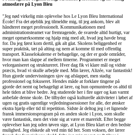
atmosfære på Lyon Bleu
"Jeg nød virkelig min oplevelse hos Le Lyon Bleu International
École! Fra det øjeblik jeg tilmeldte mig, til jeg ankom, blev alt
håndteret meget professionelt. Kommunikationen med
administrationsteamet var fremragende, de svarede altid hurtigt, var
meget opmærksomme og hjalp mig med alt, hvad jeg havde brug
for. Da jeg først kom dertil, gik alt glat. Skolens beliggenhed er
super praktisk, tæt på alting og nem at komme til med offentlig
transport. Klasselokalerne er behagelige, og der er gode områder,
hvor man kan slappe af mellem timerne. Programmet er meget
velorganiseret og struktureret. Hver dag fik vi klare mål og vidste
præcis, hvad vi skulle arbejde med. Min lærer, Alizée, var fantastisk!
Hun gjorde undervisningen sjov og afslappet, men stadig
professionel og fokuseret. Hendes måde at forklare tingene på
gjorde det nemt og behageligt at lære, og hun opmuntrede os altid til
hele tiden at blive bedre. Jeg studerede her i fire uger og kan varmt
anbefale denne skole. De tilbyder også kulturelle aktiviteter i løbet af
ugen og gratis ugentlige vejledningssessioner for alle, der ønsker
ekstra hjælp eller tid til repetition. Sidste år deltog jeg i et lignende
fransk immersionsprogram på en anden skole i Lyon, som skulle
være fantastisk, men det viste sig at være et mareridt. Efter begge
oplevelser kan jeg uden tøven sige, at Lyon Bleu klart er den bedste
mulighed. Jeg elskede alt ved min tid her. Som voksen, der lærer