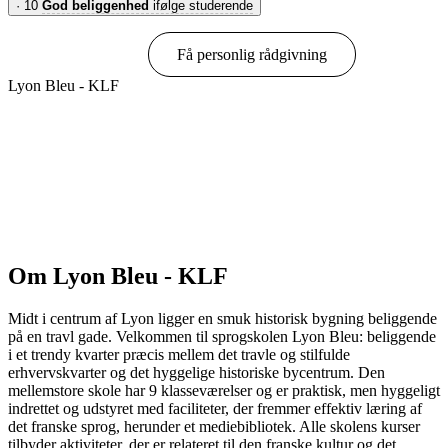
·
10
God beliggenhed
ifølge studerende
Book online
Få personlig rådgivning
Lyon Bleu - KLF
Vis muligheder & priser
Om Lyon Bleu - KLF
Midt i centrum af Lyon ligger en smuk historisk bygning beliggende
på en travl gade. Velkommen til sprogskolen Lyon Bleu: beliggende
i et trendy kvarter præcis mellem det travle og stilfulde
erhvervskvarter og det hyggelige historiske bycentrum. Den
mellemstore skole har 9 klasseværelser og er praktisk, men hyggeligt
indrettet og udstyret med faciliteter, der fremmer effektiv læring af
det franske sprog, herunder et mediebibliotek. Alle skolens kurser
tilbyder aktiviteter, der er relateret til den franske kultur og det