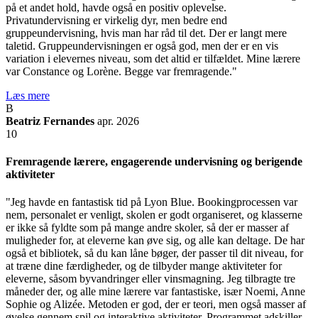
på et andet hold, havde også en positiv oplevelse.
Privatundervisning er virkelig dyr, men bedre end
gruppeundervisning, hvis man har råd til det. Der er langt mere
taletid. Gruppeundervisningen er også god, men der er en vis
variation i elevernes niveau, som det altid er tilfældet. Mine lærere
var Constance og Lorène. Begge var fremragende."
Læs mere
B
Beatriz Fernandes
apr. 2026
10
Fremragende lærere, engagerende undervisning og berigende
aktiviteter
"Jeg havde en fantastisk tid på Lyon Blue. Bookingprocessen var
nem, personalet er venligt, skolen er godt organiseret, og klasserne
er ikke så fyldte som på mange andre skoler, så der er masser af
muligheder for, at eleverne kan øve sig, og alle kan deltage. De har
også et bibliotek, så du kan låne bøger, der passer til dit niveau, for
at træne dine færdigheder, og de tilbyder mange aktiviteter for
eleverne, såsom byvandringer eller vinsmagning. Jeg tilbragte tre
måneder der, og alle mine lærere var fantastiske, især Noemi, Anne
Sophie og Alizée. Metoden er god, der er teori, men også masser af
øvelse gennem spil og interaktive aktiviteter. Programmet adskiller