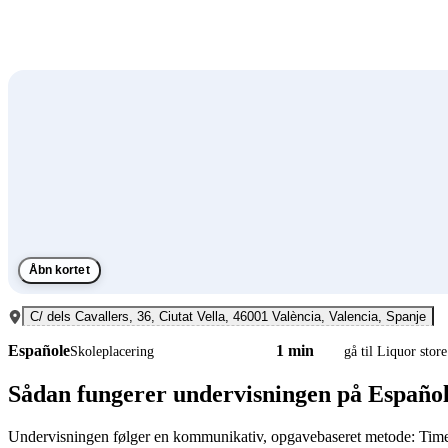
Åbn kortet
C/ dels Cavallers, 36, Ciutat Vella, 46001 València, Valencia, Spanje
Españole
1 min
Skoleplacering
gå til Liquor store
Sådan fungerer undervisningen på Españo
Undervisningen følger en kommunikativ, opgavebaseret metode: Timern