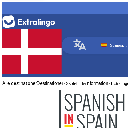
Spanien, Valencia
Spansk
Alle destinationer
Destinationer
Skolefinder
Information
Extraling