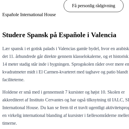
Vis muligheder & priser
Få personlig rådgivning
Españole International House
Vis muligheder & priser
Studere Spansk på Españole i Valencia
Lær spansk i et gotisk palads i Valencias gamle bydel, hvor en arabisk
det 11. århundrede går direkte gennem klasselokalerne, og et historisk
14 meter stadig står inde i bygningen. Sprogskolen råder over mere e
kvadratmeter midt i El Carmen-kvarteret med taghave og patio blandt
faciliteterne.
Holdene er små med i gennemsnit 7 kursister og højst 10. Skolen er
akkrediteret af Instituto Cervantes og har også tilknytning til IALC,
International House. Du kan se frem til et travlt ugentligt aktivitetspr
en virkelig international blanding af kursister i fællesområderne mell
timerne.