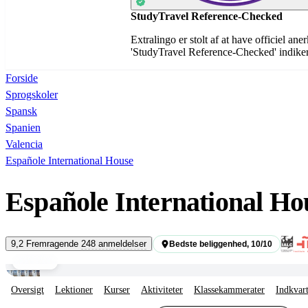
StudyTravel Reference-Checked
Extralingo er stolt af at have officiel an
'StudyTravel Reference-Checked' indikerer
Forside
Sprogskoler
Spansk
Spanien
Valencia
Españole International House
Españole International Ho
9,2
Fremragende
248 anmeldelser
Bedste beliggenhed, 10/10
Valencia
Videorundvisning
Oversigt
Lektioner
Kurser
Aktiviteter
Klassekammerater
Indkvar