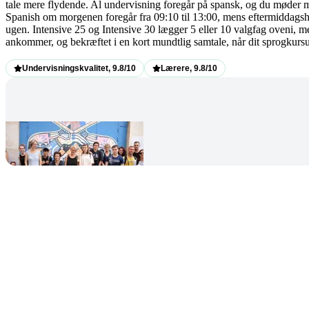
tale mere flydende. Al undervisning foregår på spansk, og du møder min
Spanish om morgenen foregår fra 09:10 til 13:00, mens eftermiddagshol
ugen. Intensive 25 og Intensive 30 lægger 5 eller 10 valgfag oveni, m
ankommer, og bekræftet i en kort mundtlig samtale, når dit sprogkursus 
Undervisningskvalitet, 9.8/10
Lærere, 9.8/10