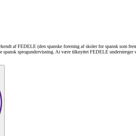
 anerkendt af FEDELE (den spanske forening af skoler for spansk som fre
or spansk sprogundervisning. At være tilknyttet FEDELE understreger vor