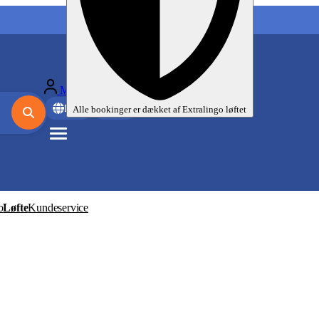
Mine sprogrejser
Da
EUR
Alle bookinger er dækket af
Extralingo
løftet
o
Løfte
Kundeservice