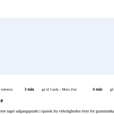
3 min
4 min
 valencia
gå til Carda - Moro Zeit
gå
le
e tager udgangspunkt i spansk fra virkeligheden frem for grammatikøve