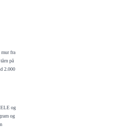
 mur fra
 tårn på
nd 2.000
 SIELE og
ogram og
em