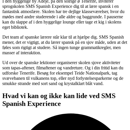
I den hyggelige by Adeje, på den solrige ø Tenerife, inviterer
sprogskolen SMS Spanish Experience dig til at lære spansk i en
fantastisk atmosfære. Skolen har tre dejlige klasseværelser, hvor du
mødes med andre studerende i alle aldre og baggrunde. I pauserne
kan du slappe af i den hyggelige lounge eller tage et kig i skolens
eget bibliotek.
Det team af spanske lærere står klar til at hjælpe dig. SMS Spanish
mener, det er vigtigt, at du lærer spansk på en sjov måde, uden at det
føles som rigtigt at studere. Så ingen tunge grammatikregler, men
masser af interaktion.
Ud over de spanske lektioner organiserer skolen sjove aktiviteter
som tapas-aftener, filmaftener og vandreture. Og i din fritid kan du
udforske Tenerife. Besøg for eksempel Teide Nationalpark, tag
svævebanen til vulkanens top, eller nyd forlystelsesparkerne og de
smukke strande med sort sand og krystalklart blåt vand.
Hvad vi kan og ikke kan lide ved SMS
Spanish Experience