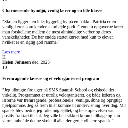
Charmerende bymiljø, venlig lærer og en lille klasse
"Skolen ligger i en lille, hyggelig by på en bakke. Patricia er en
venlig lærer, som kender sit arbejde godt. Gennem opgaverne lærer
man forskellene mellem de mest almindelige verber og deres
vanskeligheder. De har endda startet kurset med kun to elever,
hvilket er en rigtig god ramme."
Læs mere
H
Helen Johnson
dec. 2025
10
Fremragende lærere og et velorganiseret program
"Jeg tilbragte fire uger på SMS Spanish School og elskede det
virkelig. Programmet er utrolig velorganiseret, og både lederen og
lærerne var fremragende, professionelle, venlige, åbne og oprigtigt
hjælpsomme. Jeg så frem til at komme til undervisning hver dag. Mit
spansk blev bedre, jeg følte mig støttet, og hele oplevelsen var
positiv fra start til slut. Jeg ville helt sikkert komme tilbage og kan
varmt anbefale denne skole til alle, der gerne vil lære spansk."