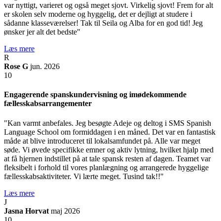
var nyttigt, varieret og også meget sjovt. Virkelig sjovt! Frem for alt
er skolen selv moderne og hyggelig, det er dejligt at studere i
sådanne klasseværelser! Tak til Seila og Alba for en god tid! Jeg
ønsker jer alt det bedste"
Læs mere
R
Rose G
jun. 2026
10
Engagerende spanskundervisning og imødekommende
fællesskabsarrangementer
"Kan varmt anbefales. Jeg besøgte Adeje og deltog i SMS Spanish
Language School om formiddagen i en måned. Det var en fantastisk
måde at blive introduceret til lokalsamfundet på. Alle var meget
søde. Vi øvede specifikke emner og aktiv lytning, hvilket hjalp med
at få hjernen indstillet på at tale spansk resten af dagen. Teamet var
fleksibelt i forhold til vores planlægning og arrangerede hyggelige
fællesskabsaktiviteter. Vi lærte meget. Tusind tak!!"
Læs mere
J
Jasna Horvat
maj 2026
10