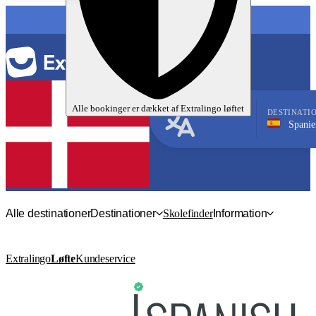
SPROG
Alle bookinger er dækket af
Extralingo
løftet
DESTINATI
Spanien, Teneri
Spansk
Alle destinationer
Destinationer
Skolefinder
Information
Extralingo
Løfte
Kundeservice