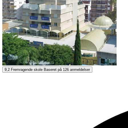
Enforex Marbella
9,2
Fremragende skole
Baseret på
126 anmeldelser
9,2
Fremragende
Baseret på
126 anmeldelser
Vis muligheder & priser
Få personlig rådgivning