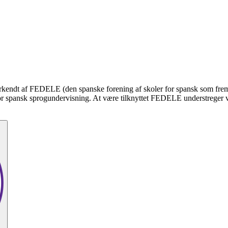
 anerkendt af FEDELE (den spanske forening af skoler for spansk som fre
or spansk sprogundervisning. At være tilknyttet FEDELE understreger vor