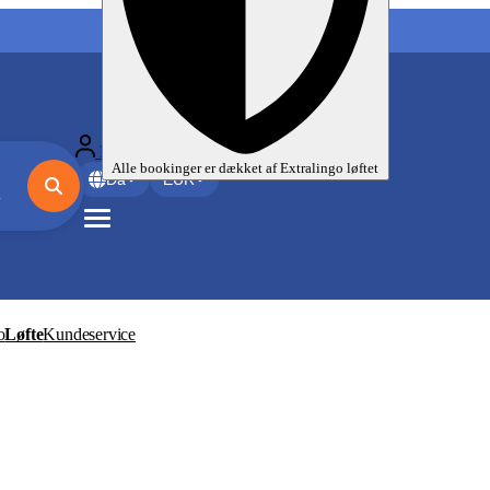
Mine sprogrejser
Alle bookinger er dækket af
Extralingo
løftet
Da
EUR
o
Løfte
Kundeservice