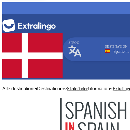
SPROG
DESTINATION
Spanien, Marbella
Spansk
Alle destinationer
Destinationer
Skolefinder
Information
Extraling