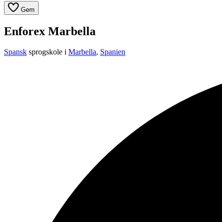
Gem
Enforex Marbella
Spansk
sprogskole i
Marbella
,
Spanien