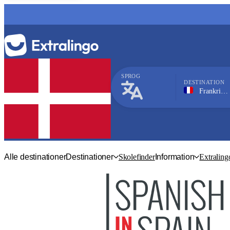
SPROG
DESTINATION
Frankrig, Biarritz
Fransk
Alle destinationer
Destinationer
Skolefinder
Information
Extraling