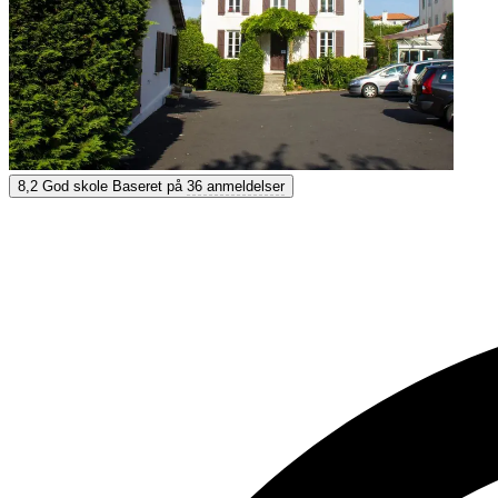
Les ateliers FL Biarritz
8,2
God skole
Baseret på
36 anmeldelser
8,2
God
Baseret på
36 anmeldelser
Vis muligheder & priser
Få personlig rådgivning