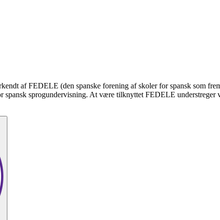
 anerkendt af FEDELE (den spanske forening af skoler for spansk som fre
or spansk sprogundervisning. At være tilknyttet FEDELE understreger vor