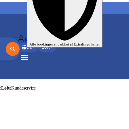
Mine sprogrejser
Alle bookinger er dækket af
Extralingo
løftet
Da
EUR
o
Løfte
Kundeservice