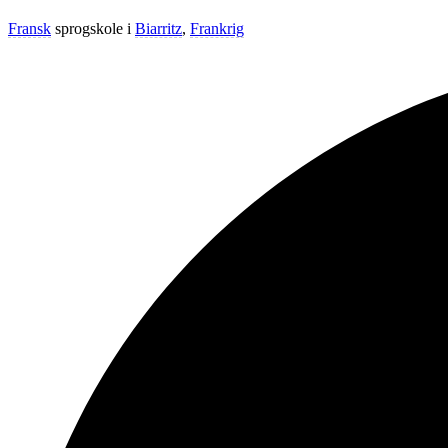
Fransk
sprogskole i
Biarritz
,
Frankrig